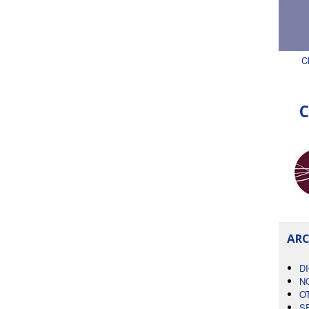
C
C
ARC
D
N
O
S