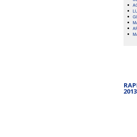
A
L
G
M
A
M
RAP
2013