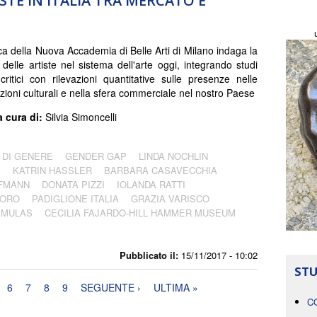
ISTE IN ITALIA TRA MERCATO E
ca della Nuova Accademia di Belle Arti di Milano indaga la
 delle artiste nel sistema dell'arte oggi, integrando studi
 critici con rilevazioni quantitative sulle presenze nelle
zioni culturali e nella sfera commerciale nel nostro Paese
a cura di:
Silvia Simoncelli
 DI GENERE
GENDER GAP
LINDA NOCHLIN
S
KATRIN HASSLER
BARBARA CASAVECCHIA
FMANN
DONATA PIZZI
IOLANDA RATTI
'ORO
PADIGLIONE ITALIA
GRAZIA VARISCO
 MULAS
CECILIA FAJARDO-HILL HAMMER MUSEUM
Pubblicato il:
15/11/2017 - 10:02
STU
6
7
8
9
SEGUENTE ›
ULTIMA »
C