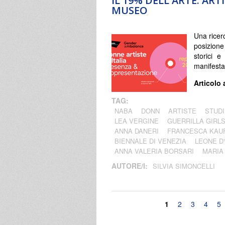
IL 19% DELL'ARTE: ART
MUSEO
Una ricer
posizione
storici e
manifesta
Articolo 
TAG:
NABA
DONN
ARTISTE
STUDI
LEA VERGINE
GUERRILLA GIRL
ANNA DANERI
FRANCESCA KAU
BIENNALE DI VENEZIA
LEONE D
ANNA VALERIA BORSARI
MARIA
AUTORE/I:
SILVIA SIMONCELLI
Pagine
1
2
3
4
5