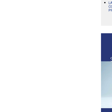
L
C
P