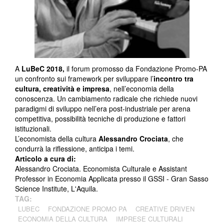
A
LuBeC 2018,
il forum promosso da Fondazione Promo-PA
un confronto sui framework per sviluppare l’
incontro tra
cultura, creatività e impresa
, nell’economia della
conoscenza. Un cambiamento radicale che richiede nuovi
paradigmi di sviluppo nell’era post-industriale per arena
competitiva, possibilità tecniche di produzione e fattori
istituzionali.
L’economista della cultura
Alessandro Crociata
, che
condurrà la riflessione, anticipa i temi.
Articolo a cura di:
Alessandro Crociata. Economista Culturale e Assistant
Professor in Economia Applicata presso il GSSI - Gran Sasso
Science Institute, L'Aquila.
TAG:
LUBEC
FONDAZIONE PROMO PA
CREATIVE DRIVEN
ECONOMIA DELLA CULTURA
IMPRESE CULTURALI