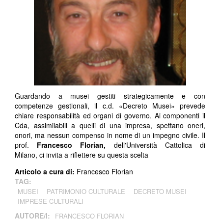
Guardando a musei gestiti strategicamente e con
competenze gestionali, il c.d. «Decreto Musei» prevede
chiare responsabilità ed organi di governo. Ai componenti il
Cda, assimilabili a quelli di una impresa, spettano oneri,
onori, ma nessun compenso in nome di un impegno civile. Il
prof.
Francesco Florian,
dell'Università Cattolica di
Milano, ci invita a riflettere su questa scelta
Articolo a cura di:
Francesco Florian
TAG:
MUSEI
PATRIMONIO CULTURALE
DECRETO MUSEI
IMPRESE CULTURALI
AUTORE/I:
FRANCESCO FLORIAN