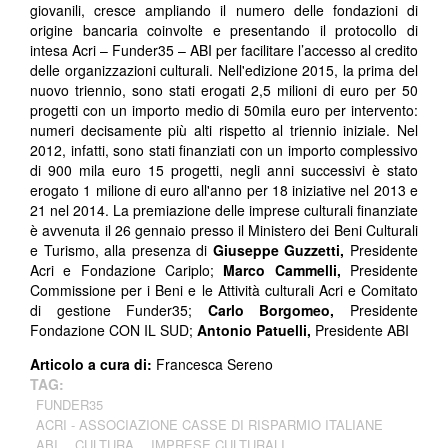
giovanili, cresce ampliando il numero delle fondazioni di
origine bancaria coinvolte e presentando il protocollo di
intesa Acri – Funder35 – ABI per facilitare l’accesso al credito
delle organizzazioni culturali. Nell'edizione 2015, la prima del
nuovo triennio, sono stati erogati 2,5 milioni di euro per 50
progetti con un importo medio di 50mila euro per intervento:
numeri decisamente più alti rispetto al triennio iniziale. Nel
2012, infatti, sono stati finanziati con un importo complessivo
di 900 mila euro 15 progetti, negli anni successivi è stato
erogato 1 milione di euro all'anno per 18 iniziative nel 2013 e
21 nel 2014. La premiazione delle imprese culturali finanziate
è avvenuta il 26 gennaio presso il Ministero dei Beni Culturali
e Turismo, alla presenza di
Giuseppe Guzzetti,
Presidente
Acri e Fondazione Cariplo;
Marco Cammelli,
Presidente
Commissione per i Beni e le Attività culturali Acri e Comitato
di gestione Funder35;
Carlo Borgomeo,
Presidente
Fondazione CON IL SUD;
Antonio Patuelli,
Presidente ABI
Articolo a cura di:
Francesca Sereno
TAG:
FUNDER35
ACRI - ASSOCIAZIONE CASSE DI RISPARMIO ITALIANE
ABI
CULTURA
IMPRESE CULTURALI