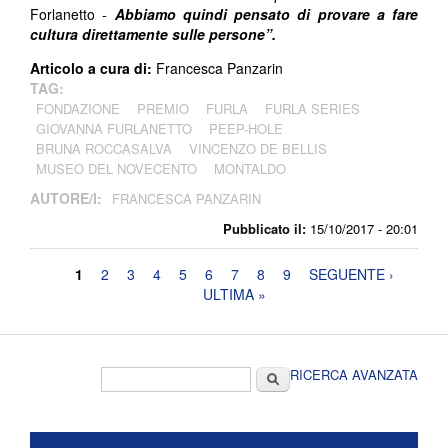
Forlanetto
-
Abbiamo quindi pensato di provare a fare
cultura direttamente sulle persone”.
Articolo a cura di:
Francesca Panzarin
TAG:
FONDAZIONE
PREMIO
FURLA
FURLA SERIES
GIOVANNA FURLANETTO
PEEP-HOLE
BRUNA ROCCASALVA
VINCENZO DE BELLIS
MUSEO DEL NOVECENTO
MONTALDO
AUTORE/I:
FRANCESCA PANZARIN
Pubblicato il:
15/10/2017 - 20:01
Pagine
1
2
3
4
5
6
7
8
9
SEGUENTE ›
ULTIMA »
Form di ricerca
Cerca
RICERCA AVANZATA