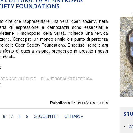
E CULTURA: LA FILANTROPIA
CIETY FOUNDATIONS
 dire che rappresentare una vera ‘open society’, nella
bertà di espressione e democrazia sono essenziali e
etiene il monopolio della verità, richieda una fervida
ione. Concepire un mondo simile è il punto di partenza
voro delle Open Society Foundations. E spesso, sono le arti
anifesto di questa visione, prendendo in prestito i nostri
ed ideali»
o
ARTS AND CULTURE
FILANTROPIA STRATEGICA
S
Pubblicato il:
16/11/2015 - 00:15
STU
6
7
8
9
SEGUENTE ›
ULTIMA »
C