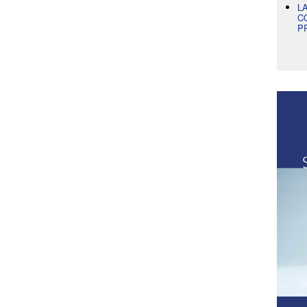
L
C
P