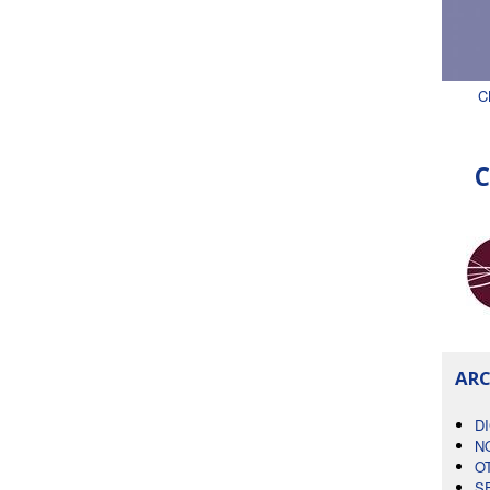
C
C
ARC
D
N
O
S