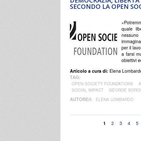
DEMOCRAZIA, LIBERTÀ 
SECONDO LA OPEN SO
«Potremmo
quale li
nessuno d
immaginaz
per il la
a farsi m
obiettivi 
Articolo a cura di:
Elena Lombard
TAG:
OPEN SOCIETY FOUNDATIONS
SOCIAL IMPACT
GEORGE SORO
AUTORE/I:
ELENA LOMBARDO
Pagine
1
2
3
4
5