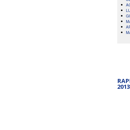
A
L
G
M
A
M
RAP
2013