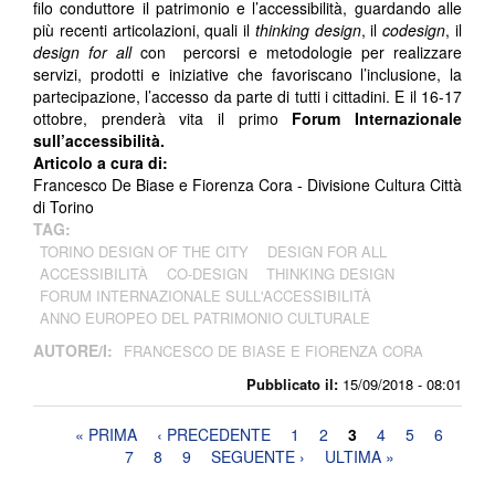
filo conduttore il patrimonio e l’accessibilità, guardando alle
più recenti articolazioni, quali il
thinking design
, il
codesign
, il
design for all
con percorsi e metodologie per realizzare
servizi, prodotti e iniziative che favoriscano l’inclusione, la
partecipazione, l’accesso da parte di tutti i cittadini. E il 16-17
ottobre, prenderà vita il primo
Forum Internazionale
sull’accessibilità.
Articolo a cura di:
Francesco De Biase e Fiorenza Cora - Divisione Cultura Città
di Torino
TAG:
TORINO DESIGN OF THE CITY
DESIGN FOR ALL
ACCESSIBILITÀ
CO-DESIGN
THINKING DESIGN
FORUM INTERNAZIONALE SULL'ACCESSIBILITÀ
ANNO EUROPEO DEL PATRIMONIO CULTURALE
AUTORE/I:
FRANCESCO DE BIASE E FIORENZA CORA
Pubblicato il:
15/09/2018 - 08:01
Pagine
« PRIMA
‹ PRECEDENTE
1
2
3
4
5
6
7
8
9
SEGUENTE ›
ULTIMA »