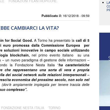
ALE
FONDAZIONI FILANTROPICCHE.
L
C
P
Pubblicato il:
16/12/2018 - 09:59
BBE CAMBIARCI LA VITA?
in for Social Good.
A Torino ha presentato la
call di
5
di euro
promossa dalla Commissione Europea per
re soluzioni innovative in campo sociale utilizzando
logia blockchain,
nel primo evento italiano su una
a – un nuovo paradigma di gestione delle informazioni –
ondo la Fondazione Nesta Italia “
ha caratteristiche
ve che rappresentano una sorta di vera e propria
la dei social network sulle relazioni interpersonali –
crescita economica del prossimo secolo, non solo nel
o
(dov’è ampiamente impiegata per tenere traccia delle
 suo complesso”.
FONDAZIONE NESTA ITALIA
TORINO