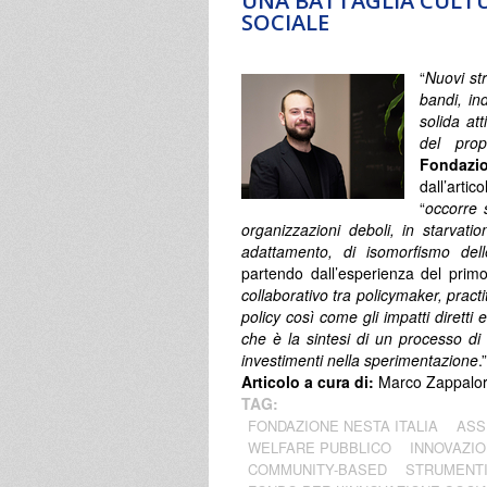
UNA BATTAGLIA CULTU
SOCIALE
“
Nuovi st
bandi, ind
solida att
del prop
Fondazio
dall’art
“
occorre 
organizzazioni deboli, in starvati
adattamento, di isomorfismo dell
partendo dall’esperienza del primo 
collaborativo tra policymaker, practi
policy così come gli impatti diretti e 
che è la sintesi di un processo di 
investimenti nella sperimentazione
.”
Articolo a cura di:
Marco Zappalort
TAG:
FONDAZIONE NESTA ITALIA
ASS
WELFARE PUBBLICO
INNOVAZIO
COMMUNITY-BASED
STRUMENTI