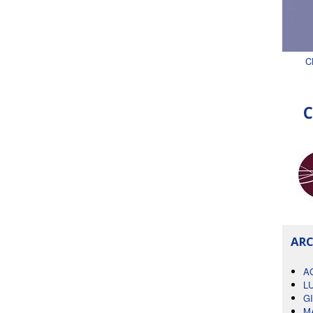
C
C
ARC
A
L
G
M