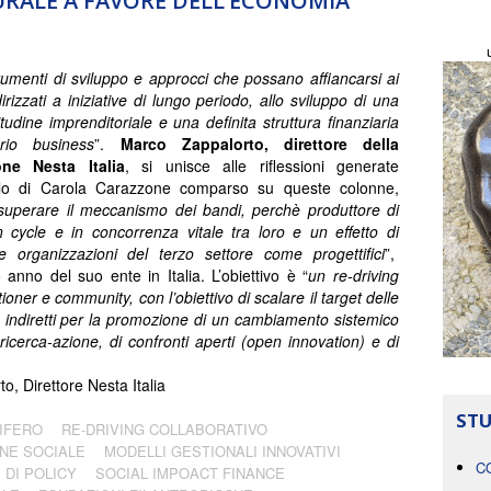
RALE A FAVORE DELL’ECONOMIA
rumenti di sviluppo e approcci che possano affiancarsi ai
irizzati a iniziative di lungo periodo, allo sviluppo di una
itudine imprenditoriale e una definita struttura finanziaria
rio business
”.
Marco Zappalorto, direttore della
ne Nesta Italia
, si unisce alle riflessioni generate
icolo di Carola Carazzone comparso su queste colonne,
superare il meccanismo dei bandi, perchè produttore di
on cycle e in concorrenza vitale tra loro e un effetto di
e organizzazioni del terzo settore come progettifici
”,
anno del suo ente in Italia. L’obiettivo è “
un re-driving
tioner e community, con l’obiettivo di scalare il target delle
indiretti
per la promozione di un cambiamento sistemico
ricerca-azione, di confronti aperti (open innovation) e di
o, Direttore Nesta Italia
STU
IFERO
RE-DRIVING COLLABORATIVO
NE SOCIALE
MODELLI GESTIONALI INNOVATIVI
C
 DI POLICY
SOCIAL IMPOACT FINANCE