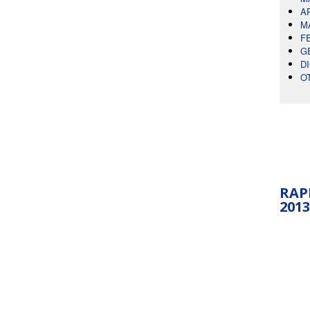
A
M
F
G
D
O
RAP
2013