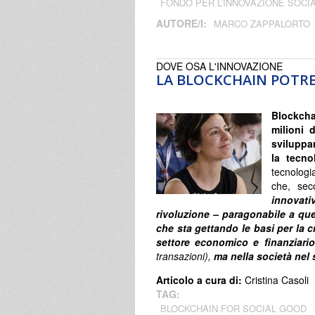
FONDO PER L’INNOVAZIONE SOCI
AUTORE/I:
MARCO ZAPPALORTO
DOVE OSA L'INNOVAZIONE
LA BLOCKCHAIN POTRE
Blockcha
milioni 
sviluppa
la tecno
tecnologi
che, sec
innovati
rivoluzione – paragonabile a quel
che sta gettando le basi per la 
settore economico e finanziari
transazioni),
ma nella società nel
Articolo a cura di:
Cristina Casoli
TAG:
BLOCKCHAIN FOR SOCIAL GOOD