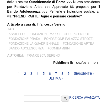
della 17esima
Quadriennale di Roma
>>> Nuovo presidente
per Fondazione Artea >>> Approvate 86 proposte per il
Bando Adolescenza
>>> Periferie e inclusione sociale: al
via
"PRENDI PARTE! Agire e pensare creativo"
Articolo a cura di:
Francesca Sereno
TAG:
ASSIFERO
FONDAZIONE MAXXI
GRUPPO UNIPOL
FONDAZIONE PRADA
FONDAZIONE PALAZZO STROZZI
FONDAZIONE LA QUADRIENNALE
FONDAZIONE ARTEA
BANDO ADOLESCENZA
#CONIBAMBINI
AUTORE/I:
FRANCESCA SERENO
Pubblicato il:
15/03/2018 - 19:11
Pagine
1
2
3
4
5
6
7
8
9
SEGUENTE ›
ULTIMA »
Form di ricerca
Cerca
RICERCA AVANZATA