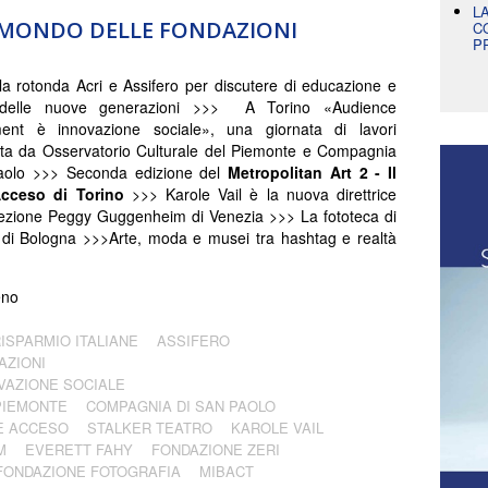
L
L MONDO DELLE FONDAZIONI
C
P
a rotonda Acri e Assifero per discutere di educazione e
 delle nuove generazioni >>> A Torino «Audience
ent è innovazione sociale», una giornata di lavori
ta da Osservatorio Culturale del Piemonte e Compagnia
aolo >>> Seconda edizione del
Metropolitan Art 2 - Il
Acceso di Torino
>>> Karole Vail è la nuova direttrice
lezione Peggy Guggenheim di Venezia >>> La fototeca di
 di Bologna >>>Arte, moda e musei tra hashtag e realtà
eno
RISPARMIO ITALIANE
ASSIFERO
AZIONI
VAZIONE SOCIALE
PIEMONTE
COMPAGNIA DI SAN PAOLO
RE ACCESO
STALKER TEATRO
KAROLE VAIL
M
EVERETT FAHY
FONDAZIONE ZERI
FONDAZIONE FOTOGRAFIA
MIBACT