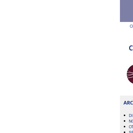
C
C
ARC
D
N
O
S