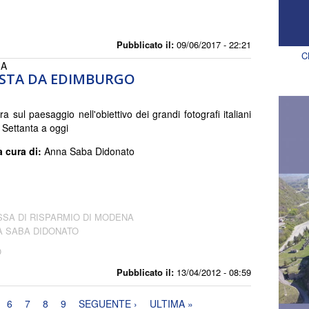
Pubblicato il:
09/06/2017 - 22:21
C
IA
ISTA DA EDIMBURGO
 sul paesaggio nell'obiettivo dei grandi fotografi italiani
 Settanta a oggi
a cura di:
Anna Saba Didonato
SSA DI RISPARMIO DI MODENA
A SABA DIDONATO
O
Pubblicato il:
13/04/2012 - 08:59
6
7
8
9
SEGUENTE ›
ULTIMA »