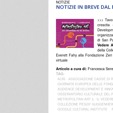
NOTIZIE
NOTIZIE IN BREVE DA
>>> Tavol
crescita
Developm
organizza
di San P
Vedere 
della Col
Everett Fahy alla Fondazione Zeri
virtuale
Articolo a cura di:
Francesca Ser
TAG:
ACRI - ASSOCIAZIONE CASSE DI 
GIORNATA EUROPEA DELLE FOND
AUDIENCE DEVELOPMENT È INNO
OSSERVATORIO CULTURALE DEL 
METROPOLITAN ART 2 - IL VEDE
COLLEZIONE PEGGY GUGGENHEI
GOOGLE CULTURAL INSTITUTE