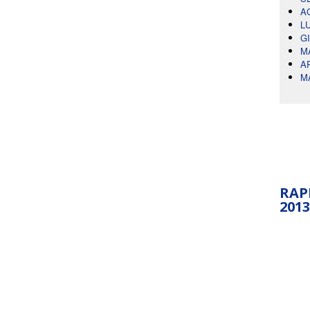
A
L
G
M
A
M
RAP
2013