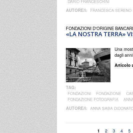
DARIO FRANCESCHINI
AUTORE/I:
FRANCESCA SERENO
FONDAZIONI D'ORIGINE BANCAR
«LA NOSTRA TERRA» V
Una mostra
dagli anni
Articolo 
TAG:
FONDAZIONI
FONDAZIONE
CA
FONDAZIONE FOTOGRAFIA
ANN
AUTORE/I:
ANNA SABA DIDONAT
Pagine
1
2
3
4
5