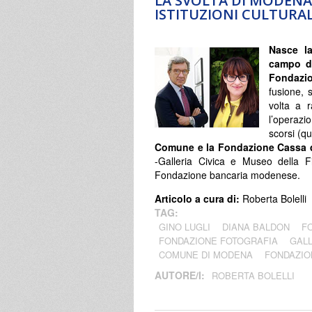
LA SVOLTA DI MODENA
ISTITUZIONI CULTURAL
Nasce l
campo 
Fondazi
fusione, s
volta a r
l’operaz
scorsi (q
Comune e la Fondazione Cassa 
-Galleria Civica e Museo della F
Fondazione bancaria modenese.
Articolo a cura di:
Roberta Bolelli
TAG:
GINO LUGLI
DIANA BALDON
F
FONDAZIONE FOTOGRAFIA
GALL
COMUNE DI MODENA
FONDAZIO
AUTORE/I:
ROBERTA BOLELLI