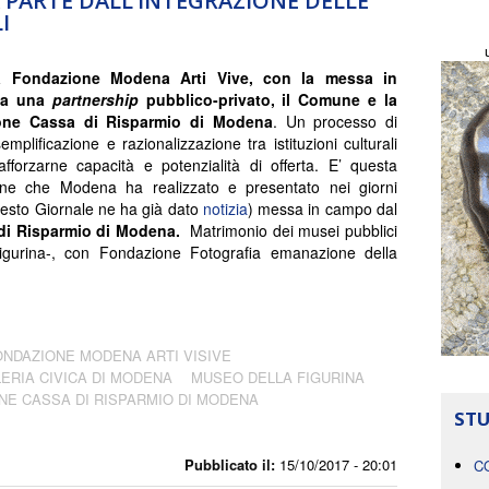
 PARTE DALL’INTEGRAZIONE DELLE
I
a Fondazione Modena Arti Vive, con la messa in
da una
partnership
pubblico-privato, il Comune e la
one Cassa di Risparmio di Modena
. Un processo di
emplificazione e razionalizzazione tra istituzioni culturali
afforzarne capacità e potenzialità di offerta. E’ questa
ione che Modena ha realizzato e presentato nei giorni
uesto Giornale ne ha già dato
notizia
) messa in campo dal
di Risparmio di Modena.
Matrimonio dei musei pubblici
igurina-, con Fondazione Fotografia emanazione della
ONDAZIONE MODENA ARTI VISIVE
ERIA CIVICA DI MODENA
MUSEO DELLA FIGURINA
NE CASSA DI RISPARMIO DI MODENA
STU
Pubblicato il:
15/10/2017 - 20:01
C