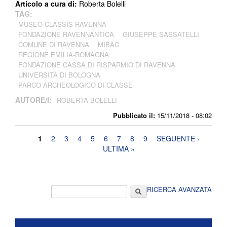
Articolo a cura di:
Roberta Bolelli
TAG:
MUSEO CLASSIS RAVENNA
FONDAZIONE RAVENNANTICA
GIUSEPPE SASSATELLI
COMUNE DI RAVENNA
MIBAC
REGIONE EMILIA-ROMAGNA
FONDAZIONE CASSA DI RISPARMIO DI RAVENNA
UNIVERSITÀ DI BOLOGNA
PARCO ARCHEOLOGICO DI CLASSE
AUTORE/I:
ROBERTA BOLELLI
Pubblicato il:
15/11/2018 - 08:02
Pagine
1
2
3
4
5
6
7
8
9
SEGUENTE ›
ULTIMA »
Form di ricerca
Cerca
RICERCA AVANZATA