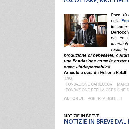
ASCOLTARE, MOLTIPLI
Poco più 
della
Fon
in cantie
Bertocch
dei beni
interventi
realtà i
produzione di benessere, cultur
una Fondazione come la nostra pu
come ‹‹indispensabile›
›
.
Articolo a cura di:
Roberta Bolelli
TAG:
FONDAZIONE CARILUCCA
MARCE
FONDAZIONE PER LA COESIONE 
AUTORE/I:
ROBERTA BOLELLI
NOTIZIE IN BREVE
NOTIZIE IN BREVE DA