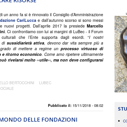
CARE RISORSE
di un anno fa si è rinnovato il Consiglio d’Amministrazione
dazione CariLucca
e dall’autunno scorso si sono messi
re nuovi progetti. Dall’aprile 2017 la presiede
Marcello
ini
. Ci confrontiamo con lui ai margini di LuBec - il Forum
 culturali che l’Ente supporta dagli esordi. “
I nostri
, di
sussidiarietà attiva
, devono dar vita sempre più a
n grado di mettere a regime un
processo virtuoso di
a e ritorno economico
. Come amo ripetere ultimamente
ò rivelarsi molto ‹‹utile››, ma non deve configurarsi
LLO BERTOCCHINI
LUBEC
SOCIALE
Pubblicato il:
15/11/2018 - 08:02
STU
L MONDO DELLE FONDAZIONI
C