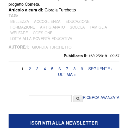
progetto Cometa.
Articolo a cura di:
Giorgia Turchetto
TAG:
BELLEZZA
ACCOGLIENZA
EDUCAZIONE
FORMAZIONE
ARTIGIANATO
SCUOLA
FAMIGLIA
WELFARE
COESIONE
LOTTA ALLA POVERTÀ EDUCATIVA
AUTORE/I:
GIORGIA TURCHETTO
Pubblicato il:
16/12/2018 - 09:57
Pagine
1
2
3
4
5
6
7
8
9
SEGUENTE ›
ULTIMA »
Form di ricerca
Cerca
RICERCA AVANZATA
ISCRIVITI ALLA NEWSLETTER