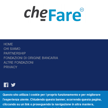
HOME
CHI SIAMO
PARTNERSHIP
FONDAZIONI DI ORIGINE BANCARIA
ALTRE FONDAZIONI
PRIVACY
Questo sito utilizza i cookie per i proprio funzionamento e per migliorare
Il Giornale delle Fondazioni - Periodico telematico
l'esperienza utente. Chiudendo questo banner, scorrendo questa pagina,
Reg. Tribunale n.7 del 22/07/2014 – ISSN 2421-2466
cliccando su un link o proseguendo la navigazione in altra maniera,
© Fondazione Venezia 2000 - Dorsoduro 3488/U - 30123 Venezia - Italia -