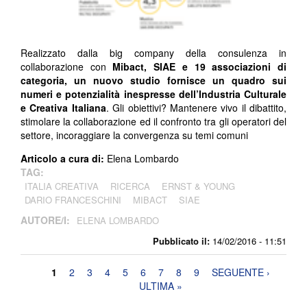
Realizzato dalla big company della consulenza in
collaborazione con
Mibact, SIAE e 19 associazioni di
categoria, un nuovo studio fornisce un quadro sui
numeri e potenzialità inespresse dell’Industria Culturale
e Creativa Italiana
. Gli obiettivi? Mantenere vivo il dibattito,
stimolare la collaborazione ed il confronto tra gli operatori del
settore, incoraggiare la convergenza su temi comuni
Articolo a cura di:
Elena Lombardo
TAG:
ITALIA CREATIVA
RICERCA
ERNST & YOUNG
DARIO FRANCESCHINI
MIBACT
SIAE
AUTORE/I:
ELENA LOMBARDO
Pubblicato il:
14/02/2016 - 11:51
Pagine
1
2
3
4
5
6
7
8
9
SEGUENTE ›
ULTIMA »