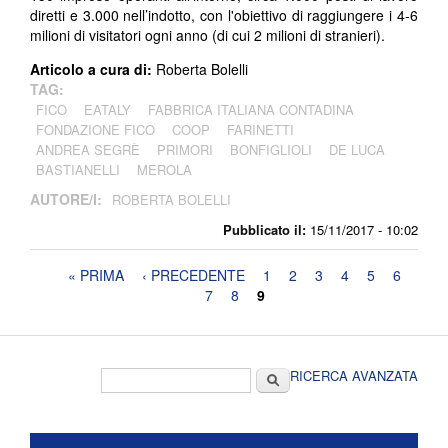
diretti e 3.000 nell’indotto, con l'obiettivo di raggiungere i 4-6
milioni di visitatori ogni anno (di cui 2 milioni di stranieri).
Articolo a cura di:
Roberta Bolelli
TAG:
FICO
EATALY
FABBRICA ITALIANA CONTADINA
FONDAZIONE FICO
COOP
FARINETTI
ANDREA SEGRÈ
PRIMORI
BONFIGLIOLI
DE LUCA
BASTIANELLI
MEROLA
AUTORE/I:
ROBERTA BOLELLI
Pubblicato il:
15/11/2017 - 10:02
Pagine
« PRIMA
‹ PRECEDENTE
1
2
3
4
5
6
7
8
9
Form di ricerca
Cerca
RICERCA AVANZATA