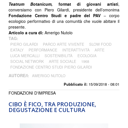
Teatrum Botanicum,
format di giovani artisti
,
conversiamo con Piero Gilardi, presidente dell’omonima
Fondazione Centro Studi e padre del PAV
– corpo
ecologico performativo di una comunità che vuole abitare il
presente.
Articolo a cura di:
Amerigo Nutolo
TAG:
PIERO GILARDI
PARCO ARTE VIVENTE
SLOW FOOD
EATALY
PERFORMANCE
INTERATTIVITÀ
ARTE
LUCA MERCALLI
SOSTENIBILITÀ
ECOLOGIA
SOCIAL NETWORK
ARTE SOCIALE
1968
FONDAZIONE CENTRO STUDI PIERO GILARDI
AUTORE/I:
AMERIGO NUTOLO
Pubblicato il:
15/09/2018 - 08:01
FONDAZIONI D'IMPRESA
CIBO È FICO, TRA PRODUZIONE,
DEGUSTAZIONE E CULTURA