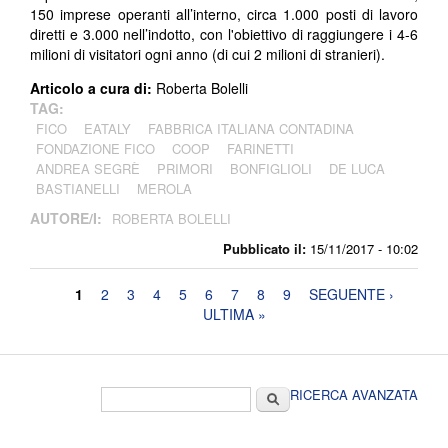
150 imprese operanti all’interno, circa 1.000 posti di lavoro
diretti e 3.000 nell’indotto, con l'obiettivo di raggiungere i 4-6
milioni di visitatori ogni anno (di cui 2 milioni di stranieri).
Articolo a cura di:
Roberta Bolelli
TAG:
FICO
EATALY
FABBRICA ITALIANA CONTADINA
FONDAZIONE FICO
COOP
FARINETTI
ANDREA SEGRÈ
PRIMORI
BONFIGLIOLI
DE LUCA
BASTIANELLI
MEROLA
AUTORE/I:
ROBERTA BOLELLI
Pubblicato il:
15/11/2017 - 10:02
Pagine
1
2
3
4
5
6
7
8
9
SEGUENTE ›
ULTIMA »
Form di ricerca
Cerca
RICERCA AVANZATA