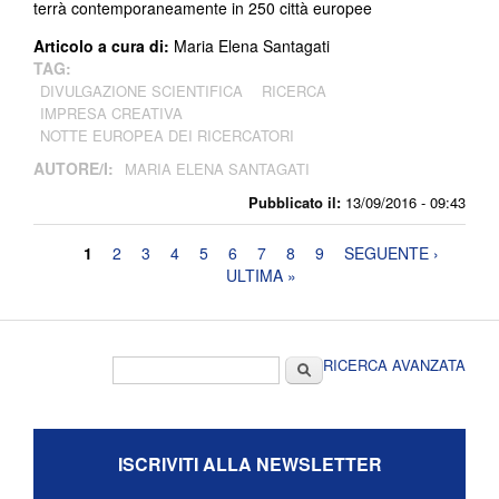
terrà contemporaneamente in 250 città europee
Articolo a cura di:
Maria Elena Santagati
TAG:
DIVULGAZIONE SCIENTIFICA
RICERCA
IMPRESA CREATIVA
NOTTE EUROPEA DEI RICERCATORI
AUTORE/I:
MARIA ELENA SANTAGATI
Pubblicato il:
13/09/2016 - 09:43
Pagine
1
2
3
4
5
6
7
8
9
SEGUENTE ›
ULTIMA »
Form di ricerca
Cerca
RICERCA AVANZATA
ISCRIVITI ALLA NEWSLETTER