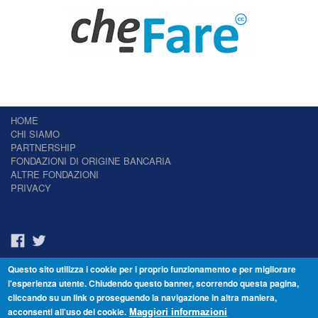
HOME
CHI SIAMO
PARTNERSHIP
FONDAZIONI DI ORIGINE BANCARIA
ALTRE FONDAZIONI
PRIVACY
Questo sito utilizza i cookie per i proprio funzionamento e per migliorare
Il Giornale delle Fondazioni - Periodico telematico
l'esperienza utente. Chiudendo questo banner, scorrendo questa pagina,
Reg. Tribunale n.7 del 22/07/2014 – ISSN 2421-2466
cliccando su un link o proseguendo la navigazione in altra maniera,
© Fondazione Venezia 2000 - Dorsoduro 3488/U - 30123 Venezia - Italia -
acconsenti all'uso dei cookie.
C.F. 94046390277
Maggiori informazioni