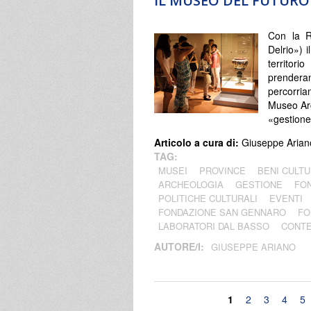
IL MUSEO DEL FUTURO
Con la R
Delrio») il
territor
prenderan
percorria
Museo Arc
«gestione
Articolo a cura di:
Giuseppe Arian
TAG:
MUSEI
PROVINCE
BENI CULTU
ARCHEOLOGIA
GESTIONE
FON
POLITICHE CULTURALI
EVENTI
FONDAZIONE SAN GENNARO
FO
LABORATORI DAL BASSO
CONT
AUTORE/I:
GIUSEPPE ARIANO
Pagine
1
2
3
4
5