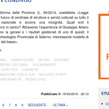
 È CONDIVISO
iforma delle Province (L. 56/2014, cosiddetta «Legge
 futuro di centinaia di strutture e servizi culturali su tutto il
io nazionale è ancora una incognita. Quali enti li
no in carico? Attraverso l’esperienza di Giuseppe Ariano
mo la genesi e i risultati gestionali di uno di questi, il
heologico Provinciale di Salerno, interessante modello di
 dal basso»
o
RALI
CONDIVISIONE
DELRIO
SALERNO
DERIE CULTURALI
VOLONTARIATO
DIDATTICA
COMUNITÀ
NDAZIONE CON IL SUD
BOLLENTI SPIRITI
EMPORANEITÀ
MUSEO VIVO
STU
Pubblicato il:
15/03/2015 - 20:13
C
6
7
8
9
SEGUENTE ›
ULTIMA »