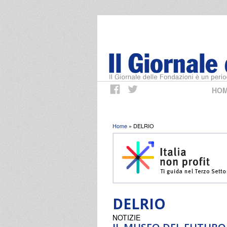
HO
Tu sei qui
Home
» DELRIO
DELRIO
NOTIZIE