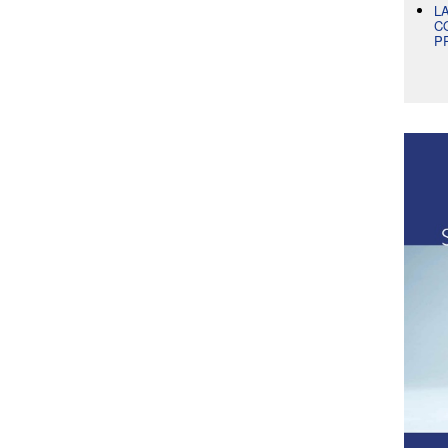
L
C
P