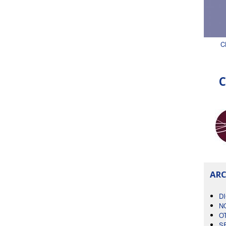
C
C
ARC
D
N
O
S