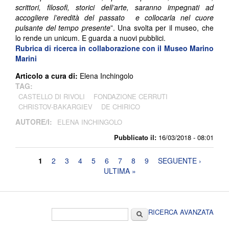
scrittori, filosofi, storici dell’arte, saranno impegnati ad
accogliere l’eredità del passato e collocarla nel cuore
pulsante del tempo presente
”. Una svolta per il museo, che
lo rende un unicum. E guarda a nuovi pubblici.
Rubrica di ricerca in collaborazione con il Museo Marino
Marini
Articolo a cura di:
Elena Inchingolo
TAG:
CASTELLO DI RIVOLI
FONDAZIONE CERRUTI
CHRISTOV-BAKARGIEV
DE CHIRICO
AUTORE/I:
ELENA INCHINGOLO
Pubblicato il:
16/03/2018 - 08:01
Pagine
1
2
3
4
5
6
7
8
9
SEGUENTE ›
ULTIMA »
Form di ricerca
Cerca
RICERCA AVANZATA