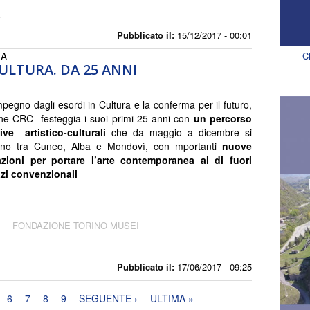
A
Pubblicato il:
15/12/2017 - 00:01
IA
C
ULTURA. DA 25 ANNI
pegno dagli esordi in Cultura e la conferma per il futuro,
ne CRC festeggia i suoi primi 25 anni con
un percorso
tive artistico-culturali
che da maggio a dicembre si
nno tra Cuneo, Alba e Mondovì, con mportanti
nuove
azioni per portare l’arte contemporanea al di fuori
azi convenzionali
M
FONDAZIONE TORINO MUSEI
Pubblicato il:
17/06/2017 - 09:25
6
7
8
9
SEGUENTE ›
ULTIMA »