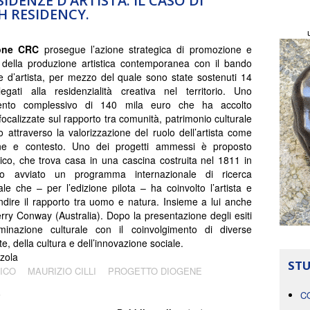
IDENZE D’ARTISTA. IL CASO DI
H RESIDENCY.
one CRC
prosegue l’azione strategica di promozione e
della produzione artistica contemporanea con il bando
 d’artista, per mezzo del quale sono state sostenuti 14
legati alla residenzialità creativa nel territorio. Uno
ento complessivo di 140 mila euro che ha accolto
focalizzate sul rapporto tra comunità, patrimonio culturale
io attraverso la valorizzazione del ruolo dell’artista come
one e contesto. Uno dei progetti ammessi è proposto
tico, che trova casa in una cascina costruita nel 1811 in
o avviato un programma internazionale di ricerca
ale che – per l’edizione pilota – ha coinvolto l’artista e
ondire il rapporto tra uomo e natura. Insieme a lui anche
rry Conway (Australia). Dopo la presentazione degli esiti
minazione culturale con il coinvolgimento di diverse
e, della cultura e dell’innovazione sociale.
zola
STU
ICO
MAURIZIO CILLI
PROGETTO DIOGENE
A
C