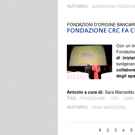
AUTORE/I:
GIANGAVINO PAZZOL
FONDAZIONI D'ORIGINE BANCAR
FONDAZIONE CRC FA C
Con un im
Fondazio
di inizia
svolgera
collabor
degli sp
Articolo a cura di:
Sara Marceddu
TAG:
FONDAZIONE
CRC
GA
AUTORE/I:
SARA MARCEDDU
Pagine
1
2
3
4
5