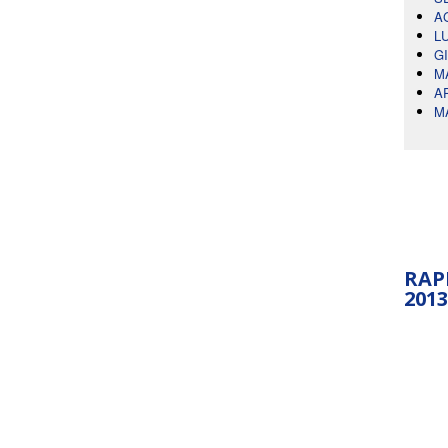
A
L
G
M
A
M
RAP
2013