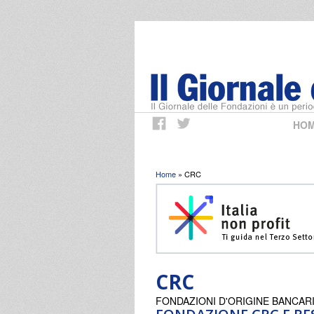
HO
Tu sei qui
Home
» CRC
CRC
FONDAZIONI D'ORIGINE BANCAR