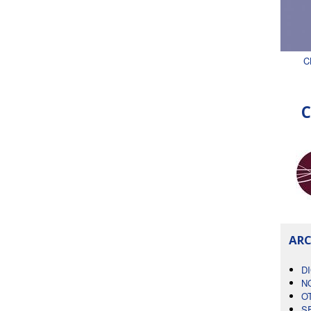
C
C
ARC
D
N
O
S