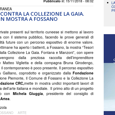
Pubblicato il:
15/11/2018 - 08:02
L
C
ORANEA
P
CONTRA LA COLLEZIONE LA GAIA.
IN MOSTRA A FOSSANO
rivate presenti sul territorio cuneese si mettono al lavoro
ia con il sistema pubblico, facendo le prove generali di
lità future con un percorso espositivo di enorme valore.
ttimane ha aperto i battenti, a Fossano, la mostra “Tesori
dalla Collezione La Gaia. Fontana e Manzoni”, con opere
engono dalla preziosa raccolta dell’imprenditore
e Matteo Viglietta e della compagna Bruna Girodengo,
e il contemporaneo è poco presente. Il percorso espositivo
 Galliano, coprodotto e organizzato dalla
Fondazione
ione Piemonte, il Comune di Fossano e la Collezione La
ndazione CRC,
mette in mostra undici importanti lavori di
ia dell’arte italiana e mondiale. Il primo atto di un progetto
ato con
Michela Giuggia
, presidente del consiglio di
Artea
.
zola
OSSANO
ARTE