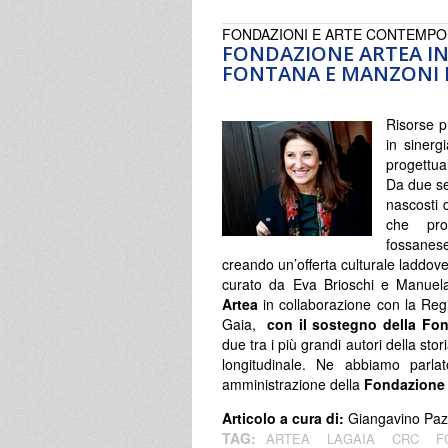
FONDAZIONI E ARTE CONTEMP
FONDAZIONE ARTEA IN
FONTANA E MANZONI 
Risorse p
in sinerg
progettua
Da due se
nascosti 
che prov
fossanes
creando un’offerta culturale laddov
curato da Eva Brioschi e Manuela
Artea
in collaborazione con la Reg
Gaia,
con il sostegno della Fo
due tra i più grandi autori della stor
longitudinale. Ne abbiamo parl
amministrazione della
Fondazione 
Articolo a cura di:
Giangavino Paz
TAG:
ARTEA
LAGAIA
CRC
F