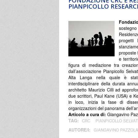
FONDAZIONE CRC E RES
PIANPICOLLO RESEARC
Fondazi
sostegno 
Residenze
progetti 
stanziam
proposte 
e territor
figura di mediazione tra creazi
dall’associazione Pianpicollo Selva
Alta Langa nella quale è stat
interdisciplinare della durata annu
architetto Maurizio Cilli ad approf
due scrittori, Paul Kane (USA) e Ke
in loco, inizia la fase di disse
organizzazioni del panorama dell’art
Articolo a cura di:
Giangavino Paz
TAG:
CRC
PIANPICOLLO SELVAT
AUTORE/I:
GIANGAVINO PAZZOL