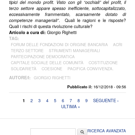
tipici del mondo profit. Visto con gli “occhiali” del profit, il
terzo settore appare spesso inefficiente, sottocapitalizzato,
eccessivamente frammentato, scarsamente dotato di
competenze manageriali”
. Quali le ragioni e le risposte?
Quali i rischi di questa rivoluzione culturale?
Articolo a cura di:
Giorgio Righetti
TAG:
FORUM DELLE FONDAZIONI DI ORIGINE BANCARIA
ACRI
TERZO SETTORE
STRUMENTI MANAGERIALI
PARTECIPAZIONE DEMOCRATICA
CAPITALE SOCIALE DELLE COMUNITÀ
COSTITUZIONE
SOLIDARIETÀ
COESIONE
PACIFICA CONVIVENZA.
AUTORE/I:
GIORGIO RIGHETTI
Pubblicato il:
16/12/2018 - 09:56
Pagine
1
2
3
4
5
6
7
8
9
SEGUENTE ›
ULTIMA »
Form di ricerca
Cerca
RICERCA AVANZATA