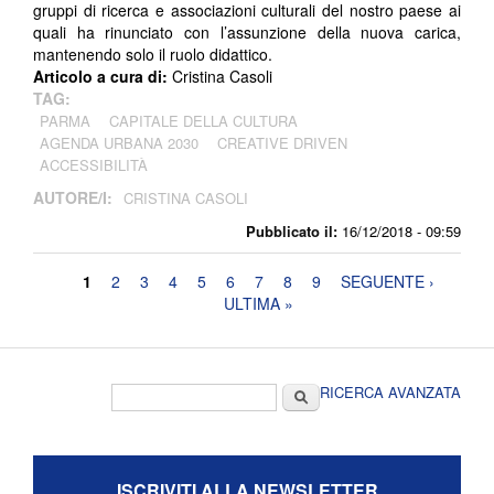
gruppi di ricerca e associazioni culturali del nostro paese ai
quali ha rinunciato con l’assunzione della nuova carica,
mantenendo solo il ruolo didattico.
Articolo a cura di:
Cristina Casoli
TAG:
PARMA
CAPITALE DELLA CULTURA
AGENDA URBANA 2030
CREATIVE DRIVEN
ACCESSIBILITÀ
AUTORE/I:
CRISTINA CASOLI
Pubblicato il:
16/12/2018 - 09:59
Pagine
1
2
3
4
5
6
7
8
9
SEGUENTE ›
ULTIMA »
Form di ricerca
Cerca
RICERCA AVANZATA
ISCRIVITI ALLA NEWSLETTER