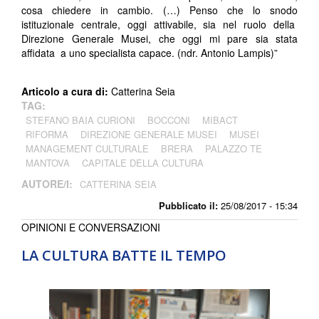
cosa chiedere in cambio. (…) Penso che lo snodo
istituzionale centrale, oggi attivabile, sia nel ruolo della
Direzione Generale Musei, che oggi mi pare sia stata
affidata a uno specialista capace. (ndr. Antonio Lampis)”
Articolo a cura di:
Catterina Seia
TAG:
STEFANO BAIA CURIONI
BOCCONI
MIBACT
RIFORMA
DIREZIONE GENERALE MUSEI
MUSEI
MANAGEMENT CULTURALE
BRERA
PALAZZO TE
MANTOVA
CAPITALE DELLA CULTURA
AUTORE/I:
CATTERINA SEIA
Pubblicato il:
25/08/2017 - 15:34
OPINIONI E CONVERSAZIONI
LA CULTURA BATTE IL TEMPO