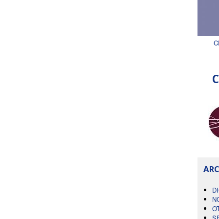
C
C
ARC
D
N
O
S