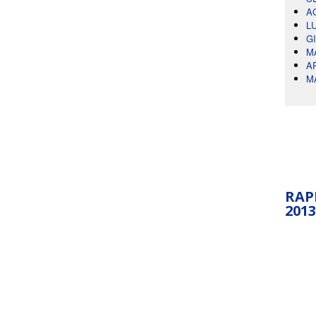
A
L
G
M
A
M
RAP
2013