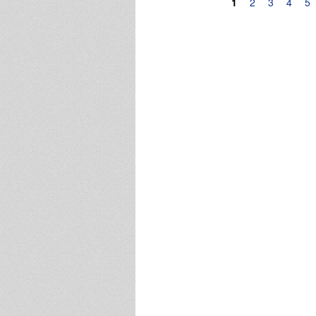
Pagine
1
2
3
4
5