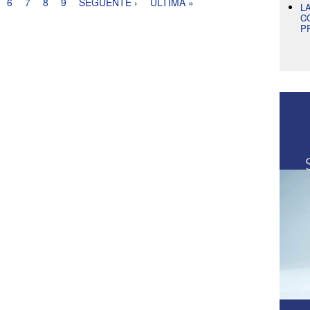
6
7
8
9
SEGUENTE ›
ULTIMA »
L
C
P