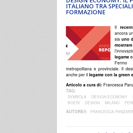
DESIGN ECONOMY: IL 
ITALIANO TRA SPECIAL
FORMAZIONE
Il
recen
ancora un
sia
uno d
mostrare
l’innovazi
legame co
Fermo l
metropolitana e provinciale. Il de
anche per il
legame con la green
Articolo a cura di:
Francesca Panz
TAG:
SYMBOLA
DESIGN ECONOMY
BOERI
DESIGN
MILANO
FE
AUTORE/I:
FRANCESCA PANZARI