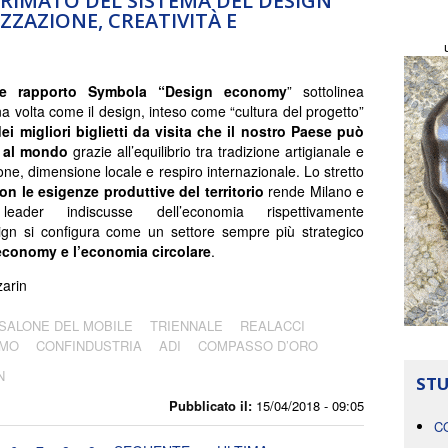
PRIMATO DEL SISTEMA DEL DESIGN
IZZAZIONE, CREATIVITÀ E
te rapporto Symbola “Design economy
” sottolinea
a volta come il design, inteso come “cultura del progetto”
ei migliori biglietti da visita che il nostro Paese
può
 al mondo
grazie all’equilibrio tra tradizione artigianale e
one, dimensione locale e respiro internazionale. Lo stretto
n le esigenze produttive del territorio
rende Milano e
eader indiscusse dell’economia rispettivamente
sign si configura come un settore sempre più strategico
 economy
e l’economia circolare
.
arin
SALONE DEL MOBILE
TRIENNALE
REALACCI
RMO
CONFINDUSTRIA
ADI
COMPASSO D’ORO
N
STU
Pubblicato il:
15/04/2018 - 09:05
C