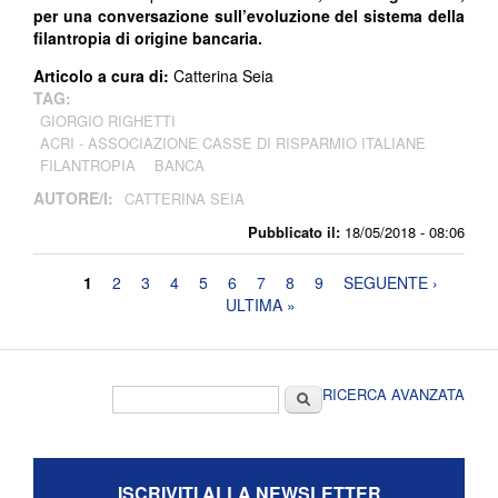
per una conversazione sull’evoluzione del sistema della
filantropia di origine bancaria.
Articolo a cura di:
Catterina Seia
TAG:
GIORGIO RIGHETTI
ACRI - ASSOCIAZIONE CASSE DI RISPARMIO ITALIANE
FILANTROPIA
BANCA
AUTORE/I:
CATTERINA SEIA
Pubblicato il:
18/05/2018 - 08:06
Pagine
1
2
3
4
5
6
7
8
9
SEGUENTE ›
ULTIMA »
Form di ricerca
Cerca
RICERCA AVANZATA
ISCRIVITI ALLA NEWSLETTER