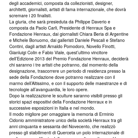
degli accademici, composta da collezionisti, designer,
architetti, giornalisti, artisti di fama internazionale, che dovrà
scremare i 20 finalisti.
La giuria, che sarà presieduta da Philippe Daverio e
composta da Paolo Carli, Presidente di Henraux Spa e
Fondazione Henraux, dai giornalisti Chiara Beria di Argentine
e Michele Bonuomo, dai galleristi Daniele Pescali e Stefano
Contini, dagli artisti Arnaldo Pomodoro, Novello Finotti,
Gianluigi Colin e Fabio Viale, quest’ultimo vincitore
dell’Edizione 2013 del Premio Fondazione Henraux, deciderà
chi saranno i tre artisti che potranno, dal momento della
designazione, trascorrere un periodo di residenza presso la
sede della Fondazione dove potranno realizzare con il
marmo dell’Altissimo, e con il supporto delle maestranze e di
tecnologie all’avanguardia, le loro opere.
Dopo la realizzazione le sculture saranno visibili presso gli
storici spazi espositivi della Fondazione Henraux e in
successive esposizioni in Italia e nel mondo.
Il modo migliore per omaggiare la memoria di Erminio
Cidonio amministratore unico della società Henraux tra gli
anni cinquanta e sessanta del Novecento, che realizzò
presso gli stabilimenti di Querceta un polo internazionale di