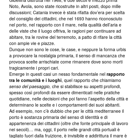
Gibellina distrutta nel 1968, e due secoli e mezzo prima
Noto, Avola, sono state ricostruite in altri posti, dopo mille
discussioni; Catania invece è stata rifatta dov’era per scelta
del consiglio dei cittadini, che nel 1693 hanno riconosciuto
nel porto, nel rapporto con il mare, nella qualità dell’aria e
delle viste che il luogo offriva, le ragioni per continuare ad
abitare, tra le rovine del terremoto, a patto di rifare la città
con ampie vie e piazze.
Dunque non sono le cose, le case, e neppure la forma urbis
a provocare la nostalgia primaria, il senso di mancanza che
provoca scelte arrischiate come rimanere dove sono morti
tragicamente i propri cari.
Emerge in questi casi un nesso fondamentale nel
rapporto
tra le comunità e i luoghi
, quel rapporto che chiamiamo
senso del paesaggio,
che si stabilisce su aspetti profondi,
spesso così profondi da essere dimenticati nelle pratiche
quotidiane, nelle decisioni che poi fanno l’aspetto della città e
determinano le scelte e i comportamenti dei suoi abitanti.
Ad esempio, non c’è dubbio che per le città mediterranee il
porto è sostanza primaria del senso di identità e di
appartenenza dei cittadini (oltre che fonte principale di lavoro
nei secoli)… ma, oggi, il porto nelle grandi città portuali è
tagliato fuori dalla fruizione, è invisibile e addirittura il mare è