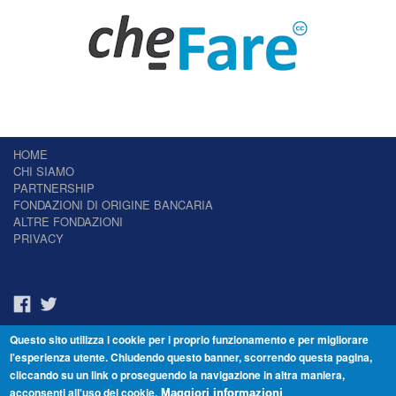
HOME
CHI SIAMO
PARTNERSHIP
FONDAZIONI DI ORIGINE BANCARIA
ALTRE FONDAZIONI
PRIVACY
Questo sito utilizza i cookie per i proprio funzionamento e per migliorare
Il Giornale delle Fondazioni - Periodico telematico
l'esperienza utente. Chiudendo questo banner, scorrendo questa pagina,
Reg. Tribunale n.7 del 22/07/2014 – ISSN 2421-2466
cliccando su un link o proseguendo la navigazione in altra maniera,
© Fondazione Venezia 2000 - Dorsoduro 3488/U - 30123 Venezia - Italia -
acconsenti all'uso dei cookie.
C.F. 94046390277
Maggiori informazioni