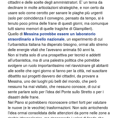
cittadini e delle scelte degli amministratori. E’ un tema da
declinare in molte articolazioni strategiche, e non certo da
usare solo come cerotto per sanare le piaghe più urgenti
(solo per coincidenza il convegno, pensato da tempo, si è
tenuto poco prima delle frane di questi giorni, ma comunque
tutti siamo memori di quelle tragiche di Giampilieri).
Quello di
Messina potrebbe essere un laboratorio
straordinario a livello nazionale
, un esperimento di cui
l’urbanistica italiana ha disperato bisogno, ormai allo stremo
delle energie vitali che l’avevano animata 50 anni fa.
Non si tratta solo di una prospettiva per tecnici e addetti
all’urbanistica, ma di una palestra politica che potrebbe
svolgere un ruolo importantissimo nel riavvicinare gli abitanti
alle scelte che ogni giorno si fanno per la città, nel suscitare
dibattito sui progetti davvero dei cittadini, da provare a
Messina, uno dei luoghi più belli del mondo, che però
nessuno ha mai visitato, che nessuno conosce, di cui si
sente parlare solo per l’idea del Ponte sullo Stretto o per i
disastri delle frane.
Nel Piano si potrebbero riconoscere criteri forti per valutare
le nuove (e le vecchie) trasformazioni. Non solo arricchendo
l’idea ormai consolidata delle attenzioni da porre nelle zone a