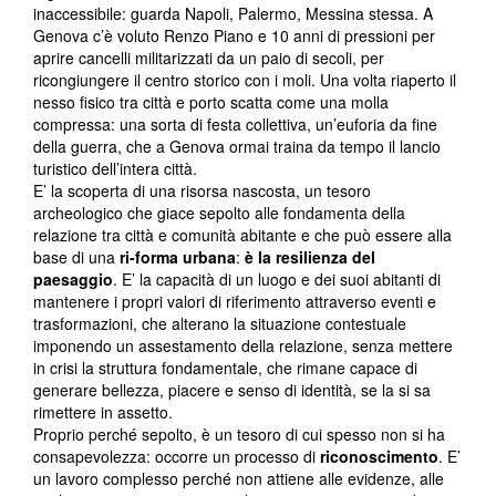
inaccessibile: guarda Napoli, Palermo, Messina stessa. A
Genova c’è voluto Renzo Piano e 10 anni di pressioni per
aprire cancelli militarizzati da un paio di secoli, per
ricongiungere il centro storico con i moli. Una volta riaperto il
nesso fisico tra città e porto scatta come una molla
compressa: una sorta di festa collettiva, un’euforia da fine
della guerra, che a Genova ormai traina da tempo il lancio
turistico dell’intera città.
E’ la scoperta di una risorsa nascosta, un tesoro
archeologico che giace sepolto alle fondamenta della
relazione tra città e comunità abitante e che può essere alla
base di una
ri-forma urbana
:
è la resilienza del
paesaggio
. E’ la capacità di un luogo e dei suoi abitanti di
mantenere i propri valori di riferimento attraverso eventi e
trasformazioni, che alterano la situazione contestuale
imponendo un assestamento della relazione, senza mettere
in crisi la struttura fondamentale, che rimane capace di
generare bellezza, piacere e senso di identità, se la si sa
rimettere in assetto.
Proprio perché sepolto, è un tesoro di cui spesso non si ha
consapevolezza: occorre un processo di
riconoscimento
. E’
un lavoro complesso perché non attiene alle evidenze, alle