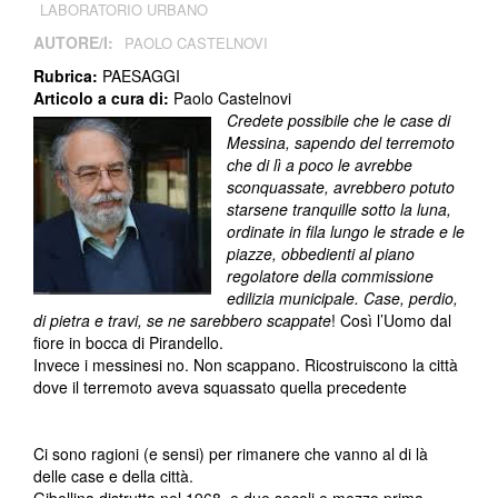
LABORATORIO URBANO
AUTORE/I:
PAOLO CASTELNOVI
Rubrica:
PAESAGGI
Articolo a cura di:
Paolo Castelnovi
Credete possibile che le case di
Messina, sapendo del terremoto
che di lì a poco le avrebbe
sconquassate, avrebbero potuto
starsene tranquille sotto la luna,
ordinate in fila lungo le strade e le
piazze, obbedienti al piano
regolatore della commissione
edilizia municipale. Case, perdio,
di pietra e travi, se ne sarebbero scappate
! Così l’Uomo dal
fiore in bocca di Pirandello.
Invece i messinesi no. Non scappano. Ricostruiscono la città
dove il terremoto aveva squassato quella precedente
Ci sono ragioni (e sensi) per rimanere che vanno al di là
delle case e della città.