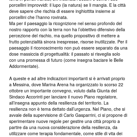
porcellini improvvidi: il lupo (la natura) se li mangia. E la città
deve sapere che rischia di essere inghiottita insieme ai
porcellini che l’hanno rovinata.
Ma per il paesaggio la ricognizione nel senso profondo del
nostro rapporto con la terra non ha l’obiettivo difensivo della
percezione del rischio, ma quello propositivo di mettere a
frutto potenzialità sinora inespresse, risorse inutilizzate. Per il
paesaggio il riconoscimento non può essere separato da una
dose massiccia di progettualità: il passato si risveglia solo
con una promessa di futuro (come insegna baciare le Belle
Addormentate).
A queste e ad altre indicazioni importanti si è arrivati proprio
a Messina, dove Marina Arena ha organizzato lo scorso 22
ottobre un importante convegno, voluto dalla Giunta del
Sindaco Accorinti per lanciare il nuovo Piano regolatore,
all’insegna appunto della resilienza del territorio. La
resilienza non è tema dettato dall’urgenza. Nel Piano, che si
avvale della supervisione di Carlo Gasparrini, ci si propone di
sperimentare nuove regole per gestire una città proprio a
partire da una nuova considerazione della resilienza, da
utilizzare come terapia fondamentale, come stile di vita dei