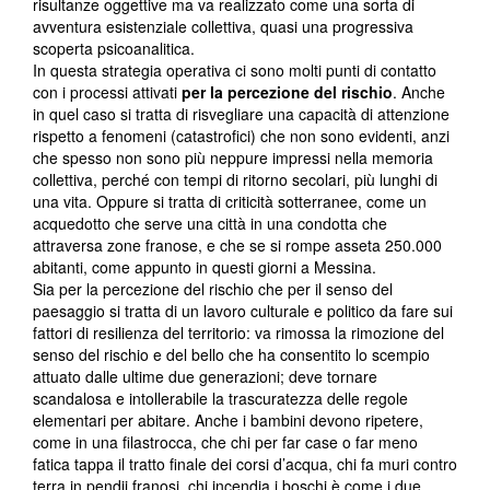
risultanze oggettive ma va realizzato come una sorta di
avventura esistenziale collettiva, quasi una progressiva
scoperta psicoanalitica.
In questa strategia operativa ci sono molti punti di contatto
con i processi attivati
per la percezione del rischio
. Anche
in quel caso si tratta di risvegliare una capacità di attenzione
rispetto a fenomeni (catastrofici) che non sono evidenti, anzi
che spesso non sono più neppure impressi nella memoria
collettiva, perché con tempi di ritorno secolari, più lunghi di
una vita. Oppure si tratta di criticità sotterranee, come un
acquedotto che serve una città in una condotta che
attraversa zone franose, e che se si rompe asseta 250.000
abitanti, come appunto in questi giorni a Messina.
Sia per la percezione del rischio che per il senso del
paesaggio si tratta di un lavoro culturale e politico da fare sui
fattori di resilienza del territorio: va rimossa la rimozione del
senso del rischio e del bello che ha consentito lo scempio
attuato dalle ultime due generazioni; deve tornare
scandalosa e intollerabile la trascuratezza delle regole
elementari per abitare. Anche i bambini devono ripetere,
come in una filastrocca, che chi per far case o far meno
fatica tappa il tratto finale dei corsi d’acqua, chi fa muri contro
terra in pendii franosi, chi incendia i boschi è come i due