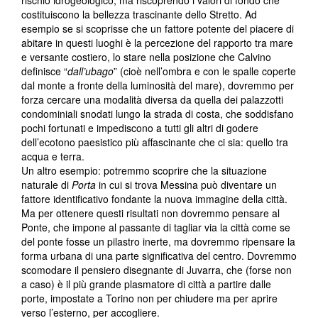
rischio idrogeologico, ma riscoprendo i valori di fondo che
costituiscono la bellezza trascinante dello Stretto. Ad
esempio se si scoprisse che un fattore potente del piacere di
abitare in questi luoghi è la percezione del rapporto tra mare
e versante costiero, lo stare nella posizione che Calvino
definisce “
dall’ubago
” (cioè nell’ombra e con le spalle coperte
dal monte a fronte della luminosità del mare), dovremmo per
forza cercare una modalità diversa da quella dei palazzotti
condominiali snodati lungo la strada di costa, che soddisfano
pochi fortunati e impediscono a tutti gli altri di godere
dell’ecotono paesistico più affascinante che ci sia: quello tra
acqua e terra.
Un altro esempio: potremmo scoprire che la situazione
naturale di
Porta
in cui si trova Messina può diventare un
fattore identificativo fondante la nuova immagine della città.
Ma per ottenere questi risultati non dovremmo pensare al
Ponte, che impone al passante di tagliar via la città come se
del ponte fosse un pilastro inerte, ma dovremmo ripensare la
forma urbana di una parte significativa del centro. Dovremmo
scomodare il pensiero disegnante di Juvarra, che (forse non
a caso) è il più grande plasmatore di città a partire dalle
porte, impostate a Torino non per chiudere ma per aprire
verso l’esterno, per accogliere.