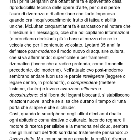
Tra i primi Benjamin che ottant’anni fa è spaventato dalla
riproducibilità tecnica delle opere d’arte, per cui si perde
l’aura di riverenza e di attenzione che l’arte imponeva
quando era inequivocabilmente frutto di fatica e abilità
uniche. McLuhan cinquant’anni fa è sarcastico nel notare che
il medium è il messaggio, cioè che noi captiamo informazioni
(e prendiamo decisioni) più in base al mezzo che ce le
veicola che per il contenuto veicolato. Lyotard 35 anni fa
definisce
post-moderno
il modo nuovo di acquisire cultura,
che si va affermando: superficiale e per frammenti,
rizomatico (invece che a radice profonda, come il modello
precedente, del moderno). Nell’attuale evo post-moderno
sembrano andare fuori uso le parole
intelligente
(leggere o
legare dentro, in profondità), o
comprendere
(mettere
insieme, riunire) e invece avanzano
effimero
e
decostruzione
: ci si libera dei legami bloccanti, si stabiliscono
relazioni nuove, anche se si sa che durano il tempo di “una
porta che si apre e che si chiude”.
Così, quando lo smartphone negli ultimi dieci anni ribalta
ogni abitudine comunicativa e culturale, facendo regnare il
motore di ricerca per sillabe e la memoria nel cloud, sembra
che gli illuminati del ‘900 sorridano tristemente pensando:
io
l’avevo detto
. Ma, come sempre accade, la realtà è diversa,