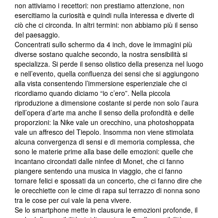
non attiviamo i recettori: non prestiamo attenzione, non
esercitiamo la curiosità e quindi nulla interessa e diverte di
ciò che ci circonda. In altri termini: non abbiamo più il senso
del paesaggio.
Concentrati sullo schermo da 4 inch, dove le immagini più
diverse sostano qualche secondo, la nostra sensibilità si
specializza. Si perde il senso olistico della presenza nel luogo
e nell’evento, quella confluenza dei sensi che si aggiungono
alla vista consentendo l’immersione esperienziale che ci
ricordiamo quando diciamo “io c’ero”. Nella piccola
riproduzione a dimensione costante si perde non solo l’aura
dell’opera d’arte ma anche il senso della profondità e delle
proporzioni: la Nike vale un orecchino, una photoshoppata
vale un affresco del Tiepolo. Insomma non viene stimolata
alcuna convergenza di sensi e di memoria complessa, che
sono le materie prime alla base delle emozioni: quelle che
incantano circondati dalle ninfee di Monet, che ci fanno
piangere sentendo una musica in viaggio, che ci fanno
tornare felici e spossati da un concerto, che ci fanno dire che
le orecchiette con le cime di rapa sul terrazzo di nonna sono
tra le cose per cui vale la pena vivere.
Se lo smartphone mette in clausura le emozioni profonde, il