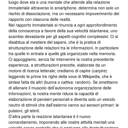
luogo dove sta e una mentale che attende alla relazione
immateriale attraverso lo smartphone, determina non solo un
rischio di dissociazione, ma un necessario impoverimento del
rapporto con ciascuna delle realtà.
Nel rapporto immateriale si rinuncia a ogni approfondimento
della conoscenza a favore della sua velocità istantanea, uno
scambio devastante per gli aspetti cognitivi complessivi. Ci si
disabitua al mestiere del sapere, che è la pratica di
strutturazione delle relazioni tra le informazioni, in particolare
tra quelle in entrata e quelle già organizzate nella memoria.
Ci appoggiamo, senza far intervenire la nostra precedente
esperienza, a struttturazioni precotte, elaborate da un
motore di ricerca letterale; crediamo di capire (carpire)
leggendo le prime tre righe della voce di Wikipedia, che è
sintesi fatta da altri (buona o cattiva: random). Se smettiamo
di allenare il muscolo dell’autonoma organizzazione delle
informazioni, la nostra mente riduce la capacità di
elaborazione di pensieri personali e diventa solo un veicolo
neutro di stimoli che dall’esterno vanno sui sensori primari: le
pulsioni, gli istinti.
D’altra parte la reazione istantanea è il nuovo
comandamento, imponendo alle nostre attività mentali una
velocità senza controllo che si aggiunge alla destrutturazione