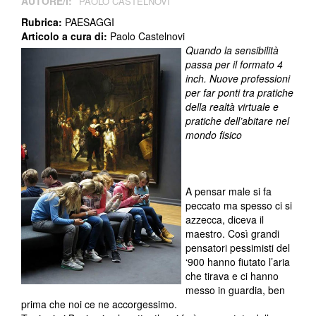
AUTORE/I:
PAOLO CASTELNOVI
Rubrica:
PAESAGGI
Articolo a cura di:
Paolo Castelnovi
Quando la sensibilità
passa per il formato 4
inch. Nuove professioni
per far ponti tra pratiche
della realtà virtuale e
pratiche dell’abitare nel
mondo fisico
A pensar male si fa
peccato ma spesso ci si
azzecca, diceva il
maestro. Così grandi
pensatori pessimisti del
‘900 hanno fiutato l’aria
che tirava e ci hanno
messo in guardia, ben
prima che noi ce ne accorgessimo.