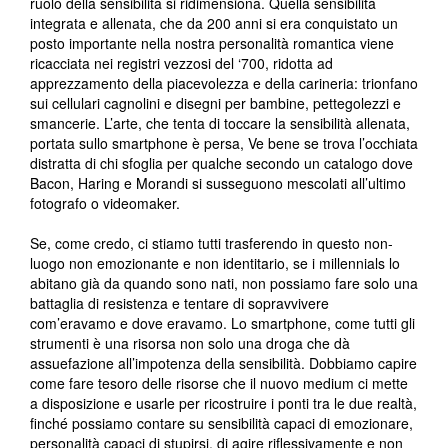
ruolo della sensibilità si ridimensiona. Quella sensibilità
integrata e allenata, che da 200 anni si era conquistato un
posto importante nella nostra personalità romantica viene
ricacciata nei registri vezzosi del ‘700, ridotta ad
apprezzamento della piacevolezza e della carineria: trionfano
sui cellulari cagnolini e disegni per bambine, pettegolezzi e
smancerie. L’arte, che tenta di toccare la sensibilità allenata,
portata sullo smartphone è persa, Ve bene se trova l’occhiata
distratta di chi sfoglia per qualche secondo un catalogo dove
Bacon, Haring e Morandi si susseguono mescolati all’ultimo
fotografo o videomaker.
Se, come credo, ci stiamo tutti trasferendo in questo non-
luogo non emozionante e non identitario, se i millennials lo
abitano già da quando sono nati, non possiamo fare solo una
battaglia di resistenza e tentare di sopravvivere
com’eravamo e dove eravamo. Lo smartphone, come tutti gli
strumenti è una risorsa non solo una droga che dà
assuefazione all’impotenza della sensibilità. Dobbiamo capire
come fare tesoro delle risorse che il nuovo medium ci mette
a disposizione e usarle per ricostruire i ponti tra le due realtà,
finché possiamo contare su sensibilità capaci di emozionare,
personalità capaci di stupirsi, di agire riflessivamente e non