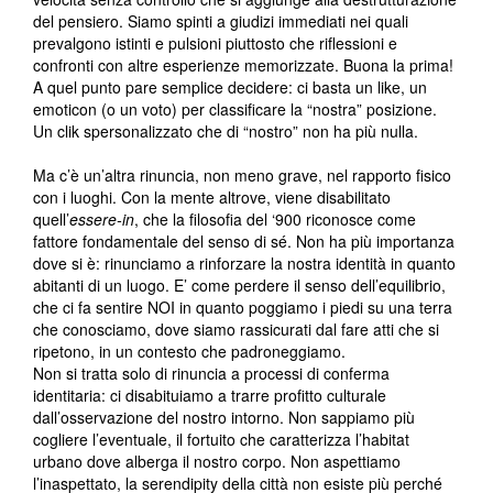
del pensiero. Siamo spinti a giudizi immediati nei quali
prevalgono istinti e pulsioni piuttosto che riflessioni e
confronti con altre esperienze memorizzate. Buona la prima!
A quel punto pare semplice decidere: ci basta un like, un
emoticon (o un voto) per classificare la “nostra” posizione.
Un clik spersonalizzato che di “nostro” non ha più nulla.
Ma c’è un’altra rinuncia, non meno grave, nel rapporto fisico
con i luoghi. Con la mente altrove, viene disabilitato
quell’
essere-in
, che la filosofia del ‘900 riconosce come
fattore fondamentale del senso di sé. Non ha più importanza
dove si è: rinunciamo a rinforzare la nostra identità in quanto
abitanti di un luogo. E’ come perdere il senso dell’equilibrio,
che ci fa sentire NOI in quanto poggiamo i piedi su una terra
che conosciamo, dove siamo rassicurati dal fare atti che si
ripetono, in un contesto che padroneggiamo.
Non si tratta solo di rinuncia a processi di conferma
identitaria: ci disabituiamo a trarre profitto culturale
dall’osservazione del nostro intorno. Non sappiamo più
cogliere l’eventuale, il fortuito che caratterizza l’habitat
urbano dove alberga il nostro corpo. Non aspettiamo
l’inaspettato, la serendipity della città non esiste più perché