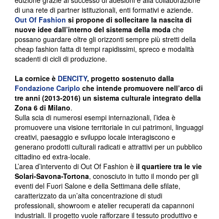
edizione grazie al successo di adesioni e alla collaborazione
di una rete di partner istituzionali, enti formativi e aziende.
Out Of Fashion
si propone di sollecitare la nascita di
nuove idee dall’interno del sistema della moda
che
possano guardare oltre gli orizzonti sempre più stretti della
cheap fashion fatta di tempi rapidissimi, spreco e modalità
scadenti di cicli di produzione.
La cornice è
DENCITY
, progetto sostenuto dalla
Fondazione Cariplo
che intende promuovere nell’arco di
tre anni (2013-2016) un sistema culturale integrato della
Zona 6 di Milano
.
Sulla scia di numerosi esempi internazionali, l’idea è
promuovere una visione territoriale in cui patrimoni, linguaggi
creativi, paesaggio e sviluppo locale interagiscono e
generano prodotti culturali radicati e attrattivi per un pubblico
cittadino ed extra-locale.
L’area d’intervento di Out Of Fashion è
il quartiere tra le vie
Solari-Savona-Tortona
, conosciuto in tutto il mondo per gli
eventi del Fuori Salone e della Settimana delle sfilate,
caratterizzato da un’alta concentrazione di studi
professionali, showroom e atelier recuperati da capannoni
industriali. Il progetto vuole rafforzare il tessuto produttivo e