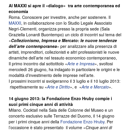
Al MAXXI si apre il «dialogo» tra arte contemporanea ed
economia
Roma. Conoscere per investire, anche per sostenere. Il
MAXXI
, in collaborazione con lo Studio Legale Associato
Negri-Clementi, organizza presso la propria sede (Sala
Graziella Lonardi Buontempo) un ciclo di incontri sul tema del
«
Collezionismo, Impresa e Mercato: le nuove tendenze
dell’arte contemporanea
» per analizzare alla presenza di
artisti, imprenditori, collezionisti e altri professionisti le nuove
dinamiche dell’arte nel tessuto economico contemporaneo,
Il primo incontro dal sottotitolo «
Arte e Impresa
», svoltosi
mercoledì 26 giugno, ha indagato in particolare le origini e le
modalità d’investimento delle imprese nell’arte.
I prossimi incontri si svolgeranno il 3 luglio e il 10 luglio 2013:
rispettivamente su «
Arte e Diritto
», e «
Arte e Mercato
».
14 giugno 2013: la Fondazione
Enzo Hruby compie i
suoi primi cinque anni di attività
Milano. Cocktail nella Sala delle Colonne del Museo e un
concerto esclusivo sulle Terrazze del Duomo, il 14 giugno
per i primi cinque anni della
Fondazione Enzo Hruby
. Per
l’occasione è stato presentato il volume «
Cinque anni di