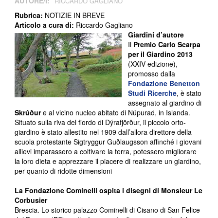
AUTORE/I:
RICCARDO GAGLIANO
Rubrica:
NOTIZIE IN BREVE
Articolo a cura di:
Riccardo Gagliano
Giardini d’autore
Il
Premio Carlo Scarpa
per il Giardino 2013
(XXIV edizione),
promosso dalla
Fondazione Benetton
Studi Ricerche
, è stato
assegnato al giardino di
Skrúður
e al vicino nucleo abitato di Núpurad, in Islanda.
Situato sulla riva del fiordo di Dýrafjörður, il piccolo orto-
giardino è stato allestito nel 1909 dall’allora direttore della
scuola protestante Sigtryggur Guðlaugsson affinché i giovani
allievi imparassero a coltivare la terra, potessero migliorare
la loro dieta e apprezzare il piacere di realizzare un giardino,
per quanto di ridotte dimensioni
La Fondazione Cominelli ospita i disegni di Monsieur Le
Corbusier
Brescia. Lo storico palazzo Cominelli di Cisano di San Felice