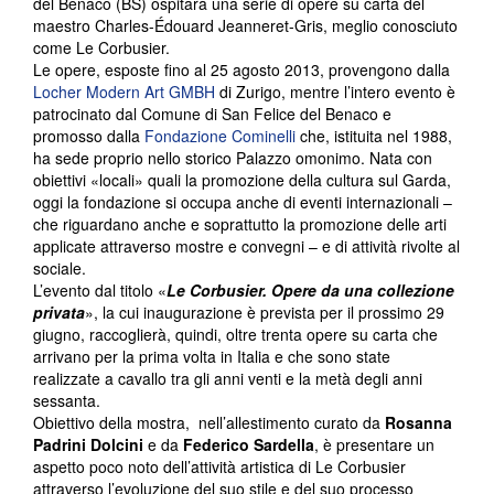
del Benaco (BS) ospitarà una serie di opere su carta del
maestro Charles-Édouard Jeanneret-Gris, meglio conosciuto
come Le Corbusier.
Le opere, esposte fino al 25 agosto 2013, provengono dalla
Locher Modern Art GMBH
di Zurigo, mentre l’intero evento è
patrocinato dal Comune di San Felice del Benaco e
promosso dalla
Fondazione Cominelli
che, istituita nel 1988,
ha sede proprio nello storico Palazzo omonimo. Nata con
obiettivi «locali» quali la promozione della cultura sul Garda,
oggi la fondazione si occupa anche di eventi internazionali –
che riguardano anche e soprattutto la promozione delle arti
applicate attraverso mostre e convegni – e di attività rivolte al
sociale.
L’evento dal titolo «
Le Corbusier. Opere da una collezione
privata
», la cui inaugurazione è prevista per il prossimo 29
giugno, raccoglierà, quindi, oltre trenta opere su carta che
arrivano per la prima volta in Italia e che sono state
realizzate a cavallo tra gli anni venti e la metà degli anni
sessanta.
Obiettivo della mostra, nell’allestimento curato da
Rosanna
Padrini Dolcini
e da
Federico Sardella
, è presentare un
aspetto poco noto dell’attività artistica di Le Corbusier
attraverso l’evoluzione del suo stile e del suo processo