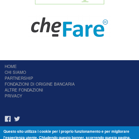
HOME
CHI SIAMO
PARTNERSHIP
FONDAZIONI DI ORIGINE BANCARIA
ALTRE FONDAZIONI
PRIVACY
Questo sito utilizza i cookie per i proprio funzionamento e per migliorare
Il Giornale delle Fondazioni - Periodico telematico
l'esperienza utente. Chiudendo questo banner, scorrendo questa pagina,
Reg. Tribunale n.7 del 22/07/2014 – ISSN 2421-2466