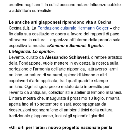
creativo negli anni, in cui si possono notare influenze cubiste
o addirittura surrealiste.
Le antiche arti giapponesi riprendono vita a Cecina
Cecina (LI). La
Fondazione culturale Hermann Geiger
– che
fin dalla sua costituzione opera a favore dei rapporti di pace,
attraverso la cultura – organizza all’interno della propria sala
espositiva la mostra «
Kimono e Samurai. Il gesto.
L'eleganza. Lo spirito
».
L’evento, curato da
Alessandro Schiavetti
, direttore artistico
della Fondazione, vuole mettere in evidenza la ricerca sulla
perfezione e l’armonia dell’arte nipponica, attraverso armi
antiche, armature di samurai, splendidi kimono e altri
capolavori d’arte applicata, tra i quali quadri e stampe
antiche. Ogni singolo pezzo è stato dato in prestito per
l’evento da antiquari, collezionisti e atelier di kimono milanesi.
L’intera mostra che, inaugurata il prossimo 13 luglio, rimarrà
aperta fino al 15 settembre e sarà accompagnata da
ricostruzioni scenografiche di ambienti tipici della cultura
tradizionale giapponese, inclusi gli splendidi giardini.
«Gli orti per l’arte»: nuovo progetto nazionale per la