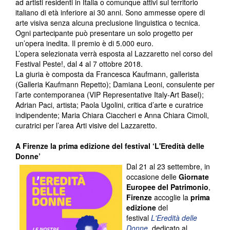
ad artisti residenti in Italia o comunque attivi sul territorio
italiano di età inferiore ai 30 anni. Sono ammesse opere di
arte visiva senza alcuna preclusione linguistica o tecnica.
Ogni partecipante può presentare un solo progetto per
un’opera inedita. Il premio è di 5.000 euro.
L’opera selezionata verrà esposta al Lazzaretto nel corso del
Festival Peste!, dal 4 al 7 ottobre 2018.
La giuria è composta da Francesca Kaufmann, gallerista
(Galleria Kaufmann Repetto); Damiana Leoni, consulente per
l’arte contemporanea (VIP Representative Italy-Art Basel);
Adrian Paci, artista; Paola Ugolini, critica d’arte e curatrice
indipendente; Maria Chiara Ciaccheri e Anna Chiara Cimoli,
curatrici per l’area Arti visive del Lazzaretto.
A Firenze la prima edizione del festival ‘L'Eredità delle
Donne’
Dal 21 al 23 settembre, in
occasione delle
Giornate
Europee del Patrimonio
,
Firenze
accoglie la
prima
edizione
del
festival
L'Eredità delle
Donne
, dedicato al