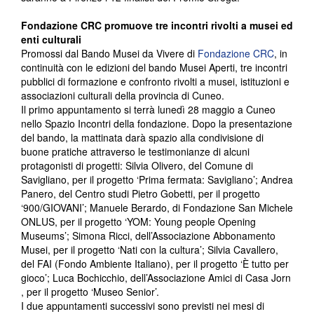
Fondazione CRC promuove tre incontri rivolti a musei ed
enti culturali
Promossi dal Bando Musei da Vivere di
Fondazione CRC
, in
continuità con le edizioni del bando Musei Aperti, tre incontri
pubblici di formazione e confronto rivolti a musei, istituzioni e
associazioni culturali della provincia di Cuneo.
Il primo appuntamento si terrà lunedì 28 maggio a Cuneo
nello Spazio Incontri della fondazione. Dopo la presentazione
del bando, la mattinata darà spazio alla condivisione di
buone pratiche attraverso le testimonianze di alcuni
protagonisti di progetti: Silvia Olivero, del Comune di
Savigliano, per il progetto ‘Prima fermata: Savigliano’; Andrea
Panero, del Centro studi Pietro Gobetti, per il progetto
‘900/GIOVANI’; Manuele Berardo, di Fondazione San Michele
ONLUS, per il progetto ‘YOM: Young people Opening
Museums’; Simona Ricci, dell’Associazione Abbonamento
Musei, per il progetto ‘Nati con la cultura’; Silvia Cavallero,
del FAI (Fondo Ambiente Italiano), per il progetto ‘È tutto per
gioco’; Luca Bochicchio, dell’Associazione Amici di Casa Jorn
, per il progetto ‘Museo Senior’.
I due appuntamenti successivi sono previsti nei mesi di