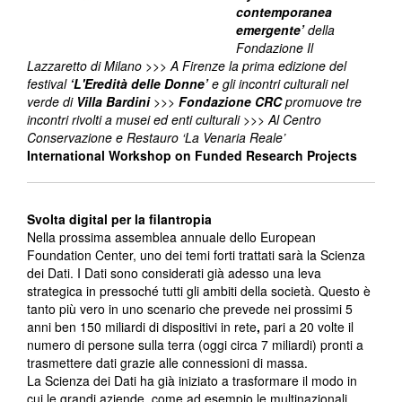
contemporanea
emergente’
della
Fondazione Il
Lazzaretto di Milano >>> A Firenze la prima edizione del
festival
‘L'Eredità delle Donne’
e gli incontri culturali nel
verde di
Villa Bardini
>>>
Fondazione CRC
promuove tre
incontri rivolti a musei ed enti culturali >>> Al Centro
Conservazione e Restauro ‘La Venaria Reale’
International Workshop on Funded Research Projects
Svolta digital per la filantropia
Nella prossima assemblea annuale dello European
Foundation Center, uno dei temi forti trattati sarà la Scienza
dei Dati. I Dati sono considerati già adesso una leva
strategica in pressoché tutti gli ambiti della società. Questo è
tanto più vero in uno scenario che prevede nei prossimi 5
anni ben 150 miliardi di dispositivi in rete
,
pari a 20 volte il
numero di persone sulla terra (oggi circa 7 miliardi) pronti a
trasmettere dati grazie alle connessioni di massa.
La Scienza dei Dati ha già iniziato a trasformare il modo in
cui le grandi aziende, come ad esempio le multinazionali,