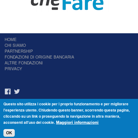
HOME
CHI SIAMO
PARTNERSHIP
FONDAZIONI DI ORIGINE BANCARIA
ALTRE FONDAZIONI
PRIVACY
Questo sito utilizza i cookie per i proprio funzionamento e per migliorare
Il Giornale delle Fondazioni - Periodico telematico
l'esperienza utente. Chiudendo questo banner, scorrendo questa pagina,
Reg. Tribunale n.7 del 22/07/2014 – ISSN 2421-2466
cliccando su un link o proseguendo la navigazione in altra maniera,
© Fondazione Venezia 2000 - Dorsoduro 3488/U - 30123 Venezia - Italia -
acconsenti all'uso dei cookie.
C.F. 94046390277
Maggiori informazioni
OK