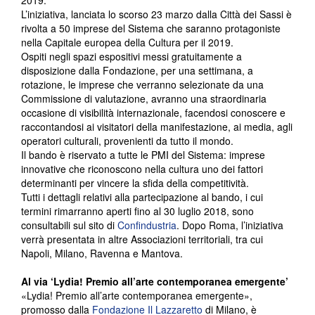
2019.
L’iniziativa, lanciata lo scorso 23 marzo dalla Città dei Sassi è
rivolta a 50 imprese del Sistema che saranno protagoniste
nella Capitale europea della Cultura per il 2019.
Ospiti negli spazi espositivi messi gratuitamente a
disposizione dalla Fondazione, per una settimana, a
rotazione, le imprese che verranno selezionate da una
Commissione di valutazione, avranno una straordinaria
occasione di visibilità internazionale, facendosi conoscere e
raccontandosi ai visitatori della manifestazione, ai media, agli
operatori culturali, provenienti da tutto il mondo.
Il bando è riservato a tutte le PMI del Sistema: imprese
innovative che riconoscono nella cultura uno dei fattori
determinanti per vincere la sfida della competitività.
Tutti i dettagli relativi alla partecipazione al bando, i cui
termini rimarranno aperti fino al 30 luglio 2018, sono
consultabili sul sito di
Confindustria
. Dopo Roma, l’iniziativa
verrà presentata in altre Associazioni territoriali, tra cui
Napoli, Milano, Ravenna e Mantova.
Al via ‘
Lydia! Premio all’arte contemporanea emergente’
«Lydia! Premio all’arte contemporanea emergente»,
promosso dalla
Fondazione Il Lazzaretto
di Milano, è