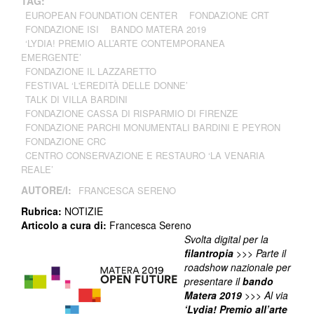
TAG:
EUROPEAN FOUNDATION CENTER
FONDAZIONE CRT
FONDAZIONE ISI
BANDO MATERA 2019
‘LYDIA! PREMIO ALL’ARTE CONTEMPORANEA
EMERGENTE’
FONDAZIONE IL LAZZARETTO
FESTIVAL ‘L'EREDITÀ DELLE DONNE’
TALK DI VILLA BARDINI
FONDAZIONE CASSA DI RISPARMIO DI FIRENZE
FONDAZIONE PARCHI MONUMENTALI BARDINI E PEYRON
FONDAZIONE CRC
CENTRO CONSERVAZIONE E RESTAURO ‘LA VENARIA
REALE’
AUTORE/I:
FRANCESCA SERENO
Rubrica:
NOTIZIE
Articolo a cura di:
Francesca Sereno
Svolta digital per la
filantropia
>>> Parte il
roadshow nazionale per
presentare il
bando
Matera 2019
>>> Al via
‘Lydia! Premio all’arte