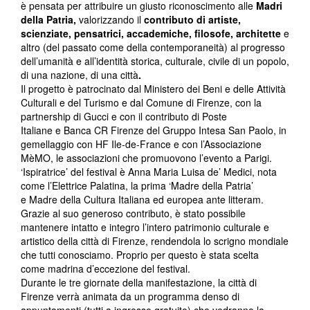
è pensata per attribuire un giusto riconoscimento alle
Madri
della Patria
,
valorizzando il
contributo di artiste,
scienziate, pensatrici, accademiche, filosofe, architette
e
altro (del passato come della contemporaneità) al progresso
dell’umanità e all’identità storica, culturale, civile di un popolo,
di una nazione, di una città
.
Il progetto è patrocinato dal Ministero dei Beni e delle Attività
Culturali e del Turismo e dal Comune di Firenze, con la
partnership di Gucci e con il contributo di Poste
Italiane e Banca CR Firenze del Gruppo Intesa San Paolo, in
gemellaggio con HF Ile-de-France e con l’Associazione
MèMO, le associazioni che promuovono l’evento a Parigi.
‘Ispiratrice’ del festival è Anna Maria Luisa de’ Medici, nota
come l’Elettrice Palatina, la prima ‘Madre della Patria’
e Madre della Cultura Italiana ed europea ante litteram.
Grazie al suo generoso contributo, è stato possibile
mantenere intatto e integro l’intero patrimonio culturale e
artistico della città di Firenze, rendendola lo scrigno mondiale
che tutti conosciamo. Proprio per questo è stata scelta
come madrina d’eccezione del festival.
Durante le tre giornate della manifestazione, la città di
Firenze verrà animata da un programma denso di