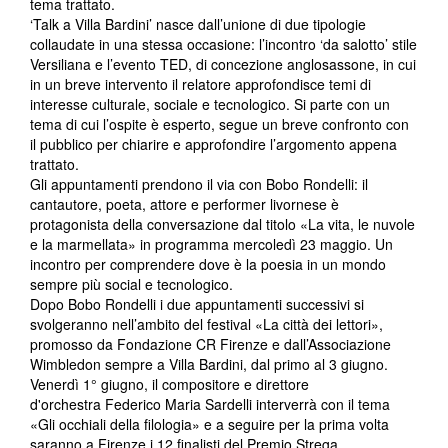
tema trattato.
‘Talk a Villa Bardini’ nasce dall’unione di due tipologie
collaudate in una stessa occasione: l’incontro ‘da salotto’ stile
Versiliana e l’evento TED, di concezione anglosassone, in cui
in un breve intervento il relatore approfondisce temi di
interesse culturale, sociale e tecnologico. Si parte con un
tema di cui l’ospite è esperto, segue un breve confronto con
il pubblico per chiarire e approfondire l’argomento appena
trattato.
Gli appuntamenti prendono il via con Bobo Rondelli: il
cantautore, poeta, attore e performer livornese è
protagonista della conversazione dal titolo «La vita, le nuvole
e la marmellata» in programma mercoledì 23 maggio. Un
incontro per comprendere dove è la poesia in un mondo
sempre più social e tecnologico.
Dopo Bobo Rondelli i due appuntamenti successivi si
svolgeranno nell’ambito del festival «La città dei lettori»,
promosso da Fondazione CR Firenze e dall’Associazione
Wimbledon sempre a Villa Bardini, dal primo al 3 giugno.
Venerdì 1° giugno, il compositore e direttore
d'orchestra Federico Maria Sardelli interverrà con il tema
«Gli occhiali della filologia» e a seguire per la prima volta
saranno a Firenze i 12 finalisti del Premio Strega.