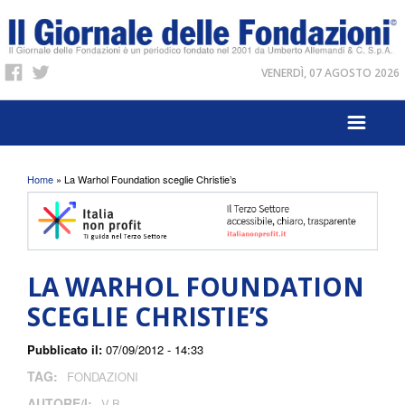
VENERDÌ, 07 AGOSTO 2026
Tu sei qui
Home
» La Warhol Foundation sceglie Christie’s
LA WARHOL FOUNDATION
SCEGLIE CHRISTIE’S
Pubblicato il:
07/09/2012 - 14:33
TAG:
FONDAZIONI
AUTORE/I:
V.B.