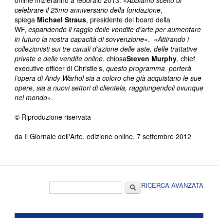
online inizieranno a febbraio 2013. «
Abbiamo scelto di
celebrare il 25mo anniversario della fondazione
,
spiega
Michael Straus
, presidente del board della
WF,
espandendo il raggio delle vendite d’arte per aumentare
in futuro la nostra capacità di sovvenzione
». «
Attirando i
collezionisti sui tre canali d’azione delle aste, delle trattative
private e delle vendite online
, chiosa
Steven Murphy
, chief
executive officer di Christie’s,
questo programma porterà
l’opera di Andy Warhol sia a coloro che già acquistano le sue
opere, sia a nuovi settori di clientela, raggiungendoli ovunque
nel mondo
».
© Riproduzione riservata
da Il Giornale dell'Arte, edizione online, 7 settembre 2012
Form di ricerca
Cerca
RICERCA AVANZATA