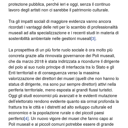
protezione pubblica, perché ieri e oggi, senza il continuo
lavoro degli artisti non ci sarebbe il patrimonio culturale.
Tra gli impatti sociali di maggiore evidenza vanno ancora
ricordati i vantaggi delle reti per lo scambio di professionalità
museali ad alta specializzazione e i recenti studi in materia di
sostenibilità ambientale nelle gestioni museali
[3]
.
La prospettiva di un più forte ruolo sociale è ora molto più
concreta grazie alla rinnovata governance dei Poli museali,
che da marzo 2018 è stata indirizzata a ricondurre il dirigente
del polo al suo ruolo principe di interfaccia tra lo Stato e gli
Enti territoriali e di conseguenza verso la massima
valorizzazione dei direttori dei musei (quelli che non hanno lo
status di dirigente, ma sono pur sempre direttori) attivi nella
periferia territoriale, meno esposta ai grandi flussi turistici.
Oggi gli studi economici più avanzati e le evidenti mutazione
dell’elettorato rendono evidente quanto sia ormai profonda la
frattura tra le città e i distretti ad alto sviluppo culturale ed
economico e la popolazione rurale o dei piccoli paesi
periferici
[4]
. Un nuovo vigore dei musei che fanno capo ai
Poli museali e ai piccoli comuni potrebbe essere di grande