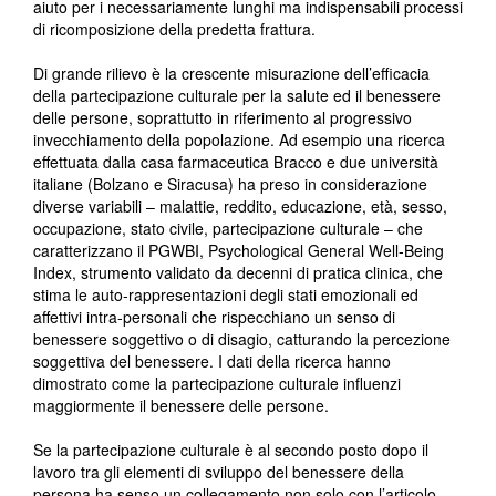
aiuto per i necessariamente lunghi ma indispensabili processi
di ricomposizione della predetta frattura.
Di grande rilievo è la crescente misurazione dell’efficacia
della partecipazione culturale per la salute ed il benessere
delle persone, soprattutto in riferimento al progressivo
invecchiamento della popolazione. Ad esempio una ricerca
effettuata dalla casa farmaceutica Bracco e due università
italiane (Bolzano e Siracusa) ha preso in considerazione
diverse variabili – malattie, reddito, educazione, età, sesso,
occupazione, stato civile, partecipazione culturale – che
caratterizzano il PGWBI, Psychological General Well-Being
Index, strumento validato da decenni di pratica clinica, che
stima le auto-rappresentazioni degli stati emozionali ed
affettivi intra-personali che rispecchiano un senso di
benessere soggettivo o di disagio, catturando la percezione
soggettiva del benessere. I dati della ricerca hanno
dimostrato come la partecipazione culturale influenzi
maggiormente il benessere delle persone.
Se la partecipazione culturale è al secondo posto dopo il
lavoro tra gli elementi di sviluppo del benessere della
persona ha senso un collegamento non solo con l’articolo