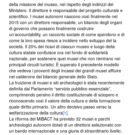
della missione del museo, nel rispetto degli indirizzi del
Ministero. Il direttore è responsabile del progetto culturale e
scientifico. I musei autonomi nascono così finalmente nel
2015 con un direttore responsabile, un bilancio degli organi
di governo che possano finalmente costruire
un’accountability, un racconto sociale di come spendono e di
come la loro spesa riesce a incidere nello sviluppo del la
società. Il 20% dei ricavi di ciascun museo e luogo della
cultura statale confluisce ora nel fondo di solidarietà
nazionale, per sostenere quei musei che non rientrano nei
principali circuiti turistici. È superato il precedente modello
che vedeva i proventi degli incassi dei grandi musei affluire
nel calderone del bilancio generale dello Stato.
La fruizione di musei e siti archeologici è stata recentemente
definita dal Parlamento “servizio pubblico essenziale”,
comprimendo persino il diritto costituzionale di sciopero e
riconoscendo così il valore della cultura e della formazione
quale diritto primario. Un altro decisivo passo verso la
welfarizzazione della cultura
[1]
.
La riforma del MiBACT ha previsto 32 musei e parchi
archeologici autonomi dotati di un direttore selezionato con
un bando internazionale e una giuria di straordinario livello;