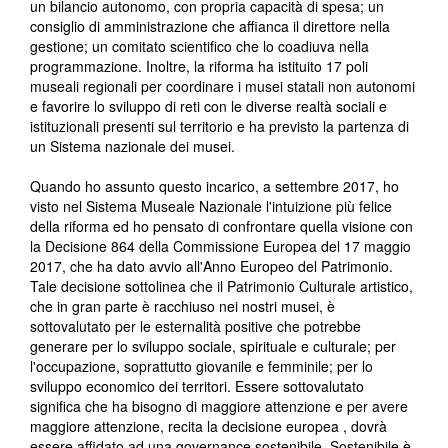
un bilancio autonomo, con propria capacità di spesa; un
consiglio di amministrazione che affianca il direttore nella
gestione; un comitato scientifico che lo coadiuva nella
programmazione. Inoltre, la riforma ha istituito 17 poli
museali regionali per coordinare i musei statali non autonomi
e favorire lo sviluppo di reti con le diverse realtà sociali e
istituzionali presenti sul territorio e ha previsto la partenza di
un Sistema nazionale dei musei.
Quando ho assunto questo incarico, a settembre 2017, ho
visto nel Sistema Museale Nazionale l'intuizione più felice
della riforma ed ho pensato di confrontare quella visione con
la Decisione 864 della Commissione Europea del 17 maggio
2017, che ha dato avvio all'Anno Europeo del Patrimonio.
Tale decisione sottolinea che il Patrimonio Culturale artistico,
che in gran parte è racchiuso nei nostri musei, è
sottovalutato per le esternalità positive che potrebbe
generare per lo sviluppo sociale, spirituale e culturale; per
l'occupazione, soprattutto giovanile e femminile; per lo
sviluppo economico dei territori. Essere sottovalutato
significa che ha bisogno di maggiore attenzione e per avere
maggiore attenzione, recita la decisione europea , dovrà
essere affidato ad una governance sostenibile. Sostenibile è,