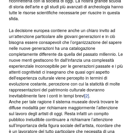
riconnetterla con la società di oggi. La nostra grande scuola
di storia dell'arte e gli studi più avanzati di archeologia hanno
tutte le risorse scientifiche necessarie per riuscire in questa
sfida.
La decisione europea contiene anche un chiaro invito ad
un'attenzione particolare alle giovani generazioni e in ciò
bisogna essere consapevoli che l’organizzazione del sapere
nelle nuove generazioni ha una catalogazione
completamente differente da quella del passato millennio. Le
nuove menti gestiscono fin dall'infanzia una complessità
esperienziale inconcepibile per le generazioni passate e i più
attenti cognitivisti ci insegnano che quasi ogni aspetto
dell'esperienza culturale viene percepito in termini di
evoluzione costante, percezione con cui la staticità di molte
rappresentazioni del patrimonio culturale dovranno
inevitabilmente fare i conti in tempi brevi
[2]
.
Anche per tale ragione il sistema museale dovrà trovare le
diffuse modalità per richiamare maggiormente l’attenzione
sul lavoro degli artisti di oggi. Resta infatti un compito
pubblico ineludibile continuare a richiamare l’attenzione
sull’importanza della figura sociale dell’artista, ricordare che
è un lavoratore del tutto particolare che necessita di una