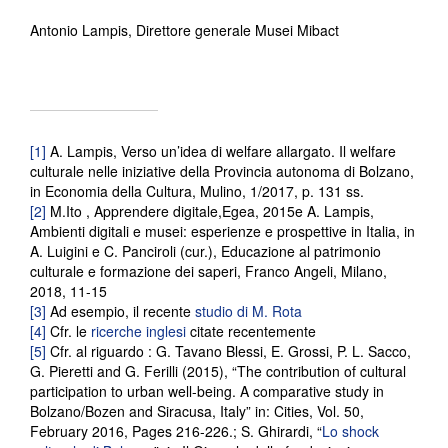
Antonio Lampis, Direttore generale Musei Mibact
[1]
A. Lampis, Verso un’idea di welfare allargato. Il welfare
culturale nelle iniziative della Provincia autonoma di Bolzano,
in Economia della Cultura, Mulino, 1/2017, p. 131 ss.
[2]
M.Ito , Apprendere digitale,Egea, 2015e A. Lampis,
Ambienti digitali e musei: esperienze e prospettive in Italia, in
A. Luigini e C. Panciroli (cur.), Educazione al patrimonio
culturale e formazione dei saperi, Franco Angeli, Milano,
2018, 11-15
[3]
Ad esempio, il recente
studio di M. Rota
[4]
Cfr. le
ricerche inglesi
citate recentemente
[5]
Cfr. al riguardo : G. Tavano Blessi, E. Grossi, P. L. Sacco,
G. Pieretti and G. Ferilli (2015), “The contribution of cultural
participation to urban well-being. A comparative study in
Bolzano/Bozen and Siracusa, Italy” in: Cities, Vol. 50,
February 2016, Pages 216-226.; S. Ghirardi, “
Lo shock