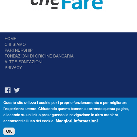
HOME
CHI SIAMO
PARTNERSHIP
FONDAZIONI DI ORIGINE BANCARIA
ALTRE FONDAZIONI
PRIVACY
Questo sito utilizza i cookie per i proprio funzionamento e per migliorare
Il Giornale delle Fondazioni - Periodico telematico
l'esperienza utente. Chiudendo questo banner, scorrendo questa pagina,
Reg. Tribunale n.7 del 22/07/2014 – ISSN 2421-2466
cliccando su un link o proseguendo la navigazione in altra maniera,
© Fondazione Venezia 2000 - Dorsoduro 3488/U - 30123 Venezia - Italia -
acconsenti all'uso dei cookie.
C.F. 94046390277
Maggiori informazioni
OK