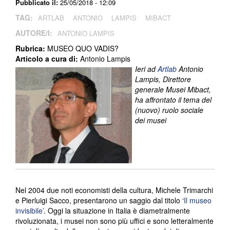
Pubblicato il:
25/05/2018 - 12:09
TAG:
ARTLAB
ANTONIO
LAMPIS
MIBACT
AUTORE/I:
ANTONIO LAMPIS
Rubrica:
MUSEO QUO VADIS?
Articolo a cura di:
Antonio Lampis
Ieri ad
Artlab
Antonio
Lampis, Direttore
generale Musei Mibact,
ha affrontato il tema del
(nuovo) ruolo sociale
dei musei
Nel 2004 due noti economisti della cultura, Michele Trimarchi
e Pierluigi Sacco, presentarono un saggio dal titolo ‘
Il museo
invisibile’
. Oggi la situazione in Italia è diametralmente
rivoluzionata, i musei non sono più uffici e sono letteralmente