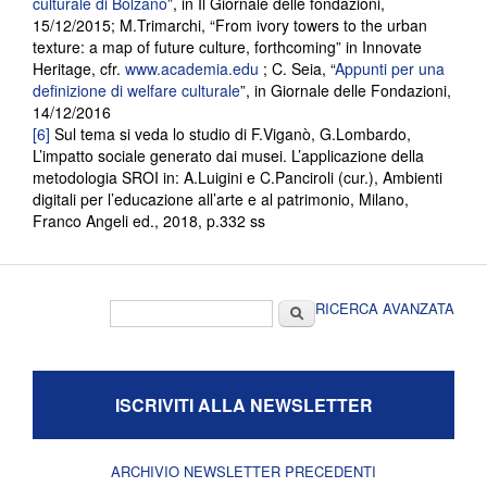
culturale di Bolzano
”, in Il Giornale delle fondazioni,
15/12/2015; M.Trimarchi, “From ivory towers to the urban
texture: a map of future culture, forthcoming” in Innovate
Heritage, cfr.
www.academia.edu
; C. Seia, “
Appunti per una
definizione di welfare culturale
”, in Giornale delle Fondazioni,
14/12/2016
[6]
Sul tema si veda lo studio di F.Viganò, G.Lombardo,
L’impatto sociale generato dai musei. L’applicazione della
metodologia SROI in: A.Luigini e C.Panciroli (cur.), Ambienti
digitali per l’educazione all’arte e al patrimonio, Milano,
Franco Angeli ed., 2018, p.332 ss
Form di ricerca
Cerca
RICERCA AVANZATA
ISCRIVITI ALLA NEWSLETTER
ARCHIVIO NEWSLETTER PRECEDENTI