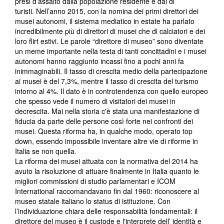
presi d’assalto dalla popolazione residente e dai di
turisti. Nell’anno 2015, con la nomina dei primi direttori dei
musei autonomi, il sistema mediatico in estate ha parlato
incredibilmente più di direttori di musei che di calciatori e dei
loro flirt estivi. Le parole “direttore di museo” sono diventate
un meme importante nella testa di tanti concittadini e i musei
autonomi hanno raggiunto incassi fino a pochi anni fa
inimmaginabili. Il tasso di crescita medio della partecipazione
ai musei è del 7,3%, mentre il tasso di crescita del turismo
intorno al 4%. Il dato è in controtendenza con quello europeo
che spesso vede il numero di visitatori dei musei in
decrescita. Mai nella storia c'è stata una manifestazione di
fiducia da parte delle persone così forte nei confronti dei
musei. Questa riforma ha, in qualche modo, operato top
down, essendo impossibile inventare altre vie di riforme in
Italia se non quella.
La riforma dei musei attuata con la normativa del 2014 ha
avuto la risoluzione di attuare finalmente in Italia quanto le
migliori commissioni di studio parlamentari e ICOM
International raccomandavano fin dal 1960: riconoscere al
museo statale italiano lo status di istituzione. Con
l’individuazione chiara delle responsabilità fondamentali: il
direttore del museo è il custode e l'interprete dell’ identità e