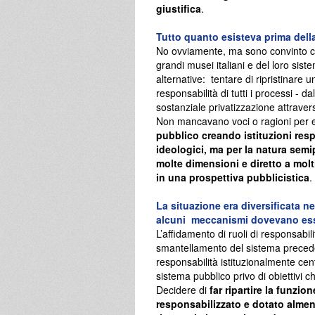
giustifica
.
Tutto quanto esisteva prima dell
No ovviamente, ma sono convinto che
grandi musei italiani e del loro sist
alternative: tentare di ripristinare
responsabilità di tutti i processi - 
sostanziale privatizzazione attraver
Non mancavano voci o ragioni per 
pubblico creando istituzioni resp
ideologici, ma per la natura semi
molte dimensioni e diretto a molti
in una prospettiva pubblicistica
.
La situazione era diversificata n
alcuni meccanismi dovevano esse
L’affidamento di ruoli di responsabili
smantellamento del sistema preceden
responsabilità istituzionalmente cent
sistema pubblico privo di obiettivi 
Decidere di
far ripartire la funzi
responsabilizzato e dotato alme