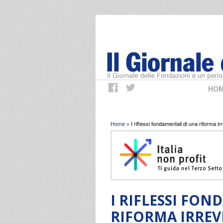
HO
Tu sei qui
Home
» I riflessi fondamentali di una riforma ir
I RIFLESSI FON
RIFORMA IRREV