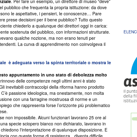
nziale
. Per fare un esempio, un direttore di museo “deve”
del pubblico che frequenta la propria istituzione: da dove
ali sono le aspettative, i pensieri, le conoscenze… Pare
re prese decisioni per il bene pubblico? Tutto questo
iente chiederlo a qualunque dei direttori oggi in carica:
nte sostenuta del pubblico, con informazioni strutturate.
ELENC
 avevano qualche nozione, ma non erano tenuti per
ntendenti. La curva di apprendimento non coinvolgeva il
le è adeguata verso la spinta territoriale o mostra le
uesto appuntamento in uno stato di debolezza molto
 rinnovo delle competenze negli ultimi anni è stato
 inevitabili contraccolpi della riforma hanno prodotto
o. C’è passione ideologica, ma onestamente, non molta
lusione con una farragine mostruosa di norme e un
piego che rappresenta forse l’orizzonte più problematico
ese.
e se non impossibile. Alcuni funzionari lavorano 25 ore al
d una specie sciopero bianco non dichiarato, lavorano in
chiedono l'interpretazione di qualunque disposizione. E
cia con queste forme di resistenza…diventa difficile.