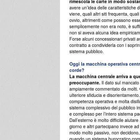
rimescola le carte in modo sosta
avere un’idea delle caratteristiche 
viene, quali altri siti frequenta, qu
ovvio, altrimenti come possono esse
semplicemente non era noto, è suffic
non si aveva alcuna idea empiricame
Forse alcuni concessionari privati
contratto a condividerla con i sopri
sistema pubblico.
Oggi la macchina operativa centra
corde?
La macchina centrale arriva a q
preoccupante.
Il dato sul mancato
ampiamente commentato da molti. Gli
ulteriore sfiducia e disorientament
competenza operativa e molta disil
sistema complessivo del pubblico im
e complesso per l’intero sistema pa
Dall’esterno è molto difficile aiutar
giorno e altri partecipano invece a
modo molto passivo, non decidono, 
quando un sistema burocratico comin