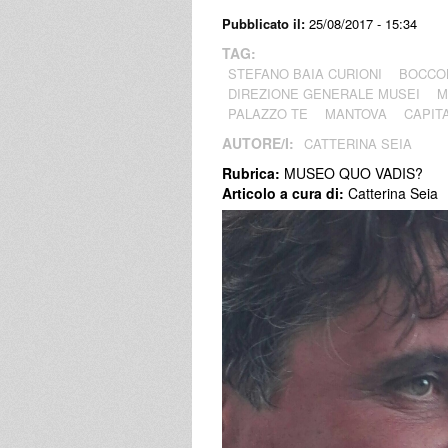
Pubblicato il:
25/08/2017 - 15:34
TAG:
STEFANO BAIA CURIONI
BOCCO
DIREZIONE GENERALE MUSEI
M
PALAZZO TE
MANTOVA
CAPIT
AUTORE/I:
CATTERINA SEIA
Rubrica:
MUSEO QUO VADIS?
Articolo a cura di:
Catterina Seia