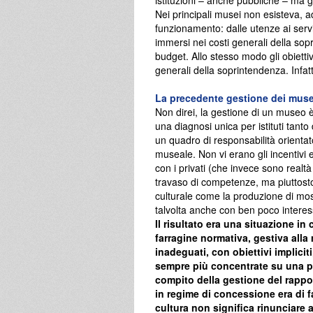
Nei principali musei non esisteva, ad
funzionamento: dalle utenze ai serviz
immersi nei costi generali della so
budget. Allo stesso modo gli obiett
generali della soprintendenza. Infatti 
La precedente gestione dei musei
Non direi, la gestione di un museo è
una diagnosi unica per istituti tant
un quadro di responsabilità orientat
museale. Non vi erano gli incentivi
con i privati (che invece sono realt
travaso di competenze, ma piuttosto si
culturale come la produzione di most
talvolta anche con ben poco interes
Il risultato era una situazione in c
farragine normativa, gestiva all
inadeguati, con obiettivi implic
sempre più concentrate su una par
compito della gestione del rappor
in regime di concessione era di 
cultura non significa rinunciare 