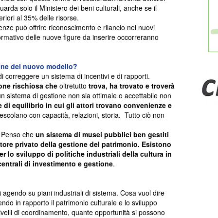
rda solo il Ministero dei beni culturali, anche se il
riori al 35% delle risorse.
nze può offrire riconoscimento e rilancio nei nuovi
rmativo delle nuove figure da inserire occorreranno
ione del nuovo modello?
di correggere un sistema di incentivi e di rapporti.
one rischiosa che
oltretutto
trova, ha trovato e troverà
e un sistema di gestione non sia ottimale o accettabile non
 di equilibrio in cui gli attori trovano convenienze e
scolano con capacità, relazioni, storia. Tutto ciò non
. Penso che
un sistema di musei pubblici ben gestiti
ttore privato della gestione del patrimonio. Esistono
er lo sviluppo di politiche industriali della cultura in
centrali di investimento e gestione
.
i agendo su piani industriali di sistema. Cosa vuol dire
tendo in rapporto il patrimonio culturale e lo sviluppo
livelli di coordinamento, quante opportunità si possono