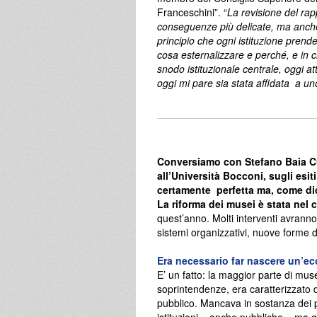
Franceschini”. “
La revisione del rapp
conseguenze più delicate, ma anche p
principio che ogni istituzione prend
cosa esternalizzare e perché, e in
snodo istituzionale centrale, oggi a
oggi mi pare sia stata affidata a un
Conversiamo con Stefano Baia Cu
all’Università Bocconi, sugli esi
certamente perfetta ma, come di
La riforma dei musei è stata nel
quest’anno. Molti interventi avranno 
sistemi organizzativi, nuove forme di
Era necessario far nascere un’eco
E’ un fatto: la maggior parte di mus
soprintendenze, era caratterizzato d
pubblico. Mancava in sostanza dei pi
istituzioni – anche pubbliche – ma ges