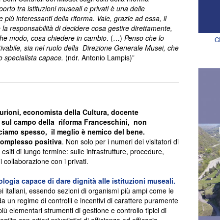
orto tra istituzioni museali e privati è una delle
iù interessanti della riforma. Vale, grazie ad essa, il
e la responsabilità di decidere cosa gestire direttamente,
 che modo, cosa chiedere in cambio
. (…)
Penso che lo
C
ttivabile, sia nel ruolo della Direzione Generale Musei, che
o specialista capace.
(ndr. Antonio Lampis)”
rioni, economista della Cultura, docente
ti sul campo della riforma Franceschini, non
ciamo spesso, il meglio è nemico del bene.
 complesso positiva
. Non solo per i numeri dei visitatori di
esiti di lungo termine: sulle infrastrutture, procedure,
 collaborazione con i privati.
logia capace di dare dignità alle istituzioni museali.
ei italiani, essendo sezioni di organismi più ampi come le
a un regime di controlli e incentivi di carattere puramente
ù elementari strumenti di gestione e controllo tipici di
tite con criteri privatistici di efficienza ed efficacia.