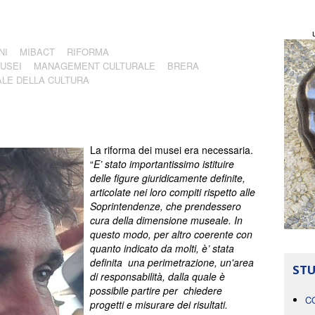
NI
MIBACT
RIFORMA
USEI
MANAGEMENT CULTURALE
BRERA
ALE DELLA CULTURA
La riforma dei musei era necessaria.
“
E’ stato importantissimo istituire
delle figure giuridicamente definite,
articolate nei loro compiti rispetto alle
Soprintendenze, che prendessero
cura della dimensione museale. In
questo modo, per altro coerente con
quanto indicato da molti, è’ stata
definita una perimetrazione, un'area
STU
di responsabilità, dalla quale è
possibile partire per chiedere
C
progetti e misurare dei risultati.