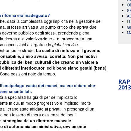
O
S
a riforma era inadeguato?
A
, data la complessità oggi implicita nella gestione dei
L
ema, si fosse arrivati a un punto critico che apriva due
G
 un governo pubblico degli stessi, prendendo piena
M
dalla ricerca alla valorizzazione - o procedere a una
so concessioni allargate e in
global service
.
entrambe le strade.
La scelta di rinforzare il governo
onsabili è, a mio avviso, corretta. Non per motivi
pubblica dei beni culturali che creano un valore a
 differenti interlocutori ed è bene siano gestiti (bene)
 Sono posizioni note da tempo.
RAP
ell’arcipelago vasto dei musei, ma era chiaro che
2013
re smantellati.
tà a specialisti ha già di per sé implicato lo
te in cui, in modo progressivo e implicito, molte
rali erano state affidate ai privati, in presenza di un
che non fossero di mera esistenza dei beni.
one strategica da un direttore museale
no di autonomia amministrativa, ovviamente