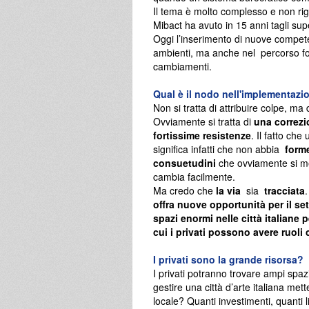
Il tema è molto complesso e non rigua
Mibact ha avuto in 15 anni tagli supe
Oggi l’inserimento di nuove compete
ambienti, ma anche nel percorso fo
cambiamenti.
Qual è il nodo nell'implementaz
Non si tratta di attribuire colpe, ma 
Ovviamente si tratta di
una correzi
fortissime resistenze
. Il fatto ch
significa infatti che non abbia
forme
consuetudini
che ovviamente si me
cambia facilmente.
Ma credo che
la via
sia
tracciata
offra nuove opportunità per il se
spazi enormi nelle città italiane p
cui i privati possono avere ruoli 
I privati sono la grande risorsa?
I privati potranno trovare ampi spaz
gestire una città d’arte italiana met
locale? Quanti investimenti, quanti 