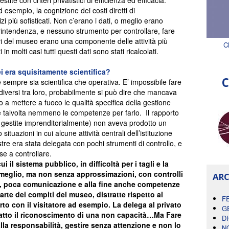
 esempio, la cognizione dei costi diretti di
i più sofisticati. Non c’erano i dati, o meglio erano
printendenza, e nessuno strumento per controllare, fare
ivi del museo erano una componente delle attività più
C
in molti casi tutti questi dati sono stati ricalcolati.
 era squisitamente scientifica?
C
 sempre sia scientifica che operativa. E’ impossibile fare
o diversi tra loro, probabilmente si può dire che mancava
o a mettere a fuoco le qualità specifica della gestione
 e talvolta nemmeno le competenze per farlo. Il rapporto
à gestite imprenditorialmente) non aveva prodotto un
tuazioni in cui alcune attività centrali dell’istituzione
re era stata delegata con pochi strumenti di controllo, e
se a controllare.
ui il sistema pubblico, in difficoltà per i tagli e la
a meglio, ma non senza approssimazioni, con controlli
ARC
iti, poca comunicazione e alla fine anche competenze
te dei compiti del museo, distratte rispetto al
F
to con il visitatore ad esempio. La delega al privato
G
fatto il riconoscimento di una non capacità…Ma Fare
D
alla responsabilità, gestire senza attenzione e non lo
N