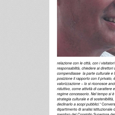
relazione con le città, con i visitato
responsabilità, chiedere ai direttor
compendiasse la parte culturale e la 
posizione il rapporto con il privato,
valorizzazione – lo si riconosce anc
riduttivo, come attività di carattere
regime concessorio. Nel tempo si è r
strategia culturale e di sostenibilit
declinarlo a scopi pubblici.”
Conver
dipartimento di analisi istituzionale
membro del Consiglio Superiore dei B