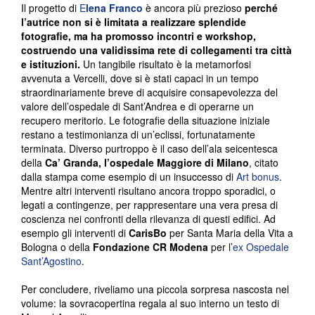
Il progetto di
E
lena Franco
è ancora più prezioso
perché
l’autrice non si è limitata a realizzare splendide
fotografie, ma ha promosso incontri e workshop,
costruendo una validissima rete di collegamenti tra città
e istituzioni.
Un tangibile risultato è la metamorfosi
avvenuta a Vercelli, dove si è stati capaci in un tempo
straordinariamente breve di acquisire consapevolezza del
valore dell’ospedale di Sant’Andrea e di operarne un
recupero meritorio. Le fotografie della situazione iniziale
restano a testimonianza di un’eclissi, fortunatamente
terminata. Diverso purtroppo è il caso dell’ala seicentesca
della
Ca’ Granda, l’ospedale Maggiore di Milano
, citato
dalla stampa come esempio di un insuccesso di
Art bonus
.
Mentre altri interventi risultano ancora troppo sporadici, o
legati a contingenze, per rappresentare una vera presa di
coscienza nei confronti della rilevanza di questi edifici. Ad
esempio gli interventi di
CarisBo
per Santa Maria della Vita a
Bologna o della
Fondazione CR Modena
per l’
ex Ospedale
Sant’Agostino
.
Per concludere, riveliamo una piccola sorpresa nascosta nel
volume: la sovracopertina regala al suo interno un testo di