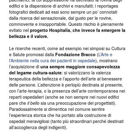
edifici e la dispersione di archivi e manufatti; i reportages
fotografici dedicati ad essi sono sempre un po’ connotati
dalla ricerca del sensazionale, dal gusto per le rovine,
commovente e insopportabile. Questo rischio è pienamente
evitato nel
progetto Hospitalia, che invece fa emergere la
bellezza e il valore.
Le ricerche recenti, come ad esempio nei simposi su Cultura
e Salute promossi dalla
Fondazione Bracco
(
L’Arte e
l’Ambiente nella cura dei pazienti in ospedale
), mostrano
l’acquisizione di
una sempre maggiore consapevolezza
del legame cultura-salute
: si valorizzano la valenza
terapeutica della bellezza e l’apporto dell’arte al benessere
delle persone. L’attenzione è perlopiù declinata al presente,
con l’arte-terapia, o la presenza dell’arte contemporanea nei
reparti ospedalieri (anche se non sempre nei nuovi edifici
pare che
il bello
sia una preoccupazione dei progettisti).
Paradossalmente si dimentica nel comune sentire
l’esperienza storica che ha portato alla costruzione di
ospedali meravigliosi (tanto più straordinari perché destinati
all’accoglienza degli indigenti).