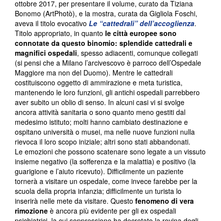
ottobre 2017, per presentare il volume, curato da Tiziana
Bonomo (ArtPhotò), e la mostra, curata da Gigliola Foschi,
aveva il titolo evocativo
Le “cattedrali” dell’accoglienza
.
Titolo appropriato, in quanto
le città europee sono
connotate da questo binomio: splendide cattedrali e
magnifici ospedali
, spesso adiacenti, comunque collegati
(si pensi che a Milano l’arcivescovo è parroco dell’Ospedale
Maggiore ma non del Duomo). Mentre le cattedrali
costituiscono oggetto di ammirazione e meta turistica,
mantenendo le loro funzioni, gli antichi ospedali parrebbero
aver subito un oblio di senso. In alcuni casi vi si svolge
ancora attività sanitaria o sono quanto meno gestiti dal
medesimo istituto; molti hanno cambiato destinazione e
ospitano università o musei, ma nelle nuove funzioni nulla
rievoca il loro scopo iniziale; altri sono stati abbandonati.
Le emozioni che possono scatenare sono legate a un vissuto
insieme negativo (la sofferenza e la malattia) e positivo (la
guarigione e l’aiuto ricevuto). Difficilmente un paziente
tornerà a visitare un ospedale, come invece farebbe per la
scuola della propria infanzia; difficilmente un turista lo
inserirà nelle mete da visitare. Questo
fenomeno di vera
rimozione
è ancora più evidente per gli ex ospedali
psichiatrici, la cui soppressione ha decretato la rovina degli