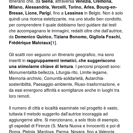
itinerario che, da
Siena
, attraversa
Venezia, Cremona,
Milano, Alessandria, Vercelli, Torino, Arles, Bourg-en-
Bresse, Lione, Parigi
, fino a
Lessines
in Belgio. Non è solo
quindi una ricerca estetizzante, ma uno studio ben condotto,
per comprendere il quale dobbiamo farci guidare dai testi
che accompagnano le immagini, redatti oltre che dall’autrice,
da
Domenico Quirico, Tiziana Bonomo, Gigliola Foschi,
Frédérique Malotaux
[1]
.
Gli scatti non seguono un itinerario geografico, ma sono
inseriti in
raggruppamenti tematici, che suggeriscono
una stimolante chiave di lettura
. I percorsi proposti sono:
Monumentalità-bellezza, Liturgia-rito, Limite-legame,
Memoria-archivio, Comunità-solidarietà, Autarchia-
sostenibilità, Paesaggio-ambiente, Riuso-trasformazione, e
da essi emergono affinità e somiglianze anche in luoghi tra
loro remoti.
Il numero di città e località esaminate nel progetto è vasto,
tuttavia il metodo suggerito dall’autrice incoraggia ad
aggiungerne altre. Si menzionano, a solo titolo di esempio,
gli ospedali di Firenze (S. Maria Nuova e Innocenti) e poi di
Roma, Pistoia, Mantova, Parma, Novara, fino a Valencia,