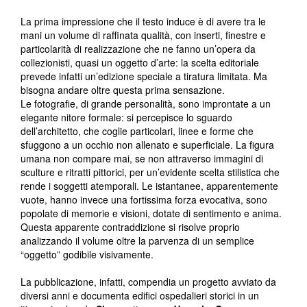
La prima impressione che il testo induce è di avere tra le
mani un volume di raffinata qualità, con inserti, finestre e
particolarità di realizzazione che ne fanno un’opera da
collezionisti, quasi un oggetto d’arte: la scelta editoriale
prevede infatti un’edizione speciale a tiratura limitata. Ma
bisogna andare oltre questa prima sensazione.
Le fotografie, di grande personalità, sono improntate a un
elegante nitore formale: si percepisce lo sguardo
dell’architetto, che coglie particolari, linee e forme che
sfuggono a un occhio non allenato e superficiale. La figura
umana non compare mai, se non attraverso immagini di
sculture e ritratti pittorici, per un’evidente scelta stilistica che
rende i soggetti atemporali. Le istantanee, apparentemente
vuote, hanno invece una fortissima forza evocativa, sono
popolate di memorie e visioni, dotate di sentimento e anima.
Questa apparente contraddizione si risolve proprio
analizzando il volume oltre la parvenza di un semplice
“oggetto” godibile visivamente.
La pubblicazione, infatti, compendia un progetto avviato da
diversi anni e documenta edifici ospedalieri storici in un