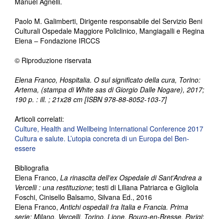
Manuel Agnelli.
Paolo M. Galimberti, Dirigente responsabile del Servizio Beni
Culturali Ospedale Maggiore Policlinico, Mangiagalli e Regina
Elena – Fondazione IRCCS
© Riproduzione riservata
Elena Franco, Hospitalia. O sul significato della cura, Torino:
Artema, (stampa di White sas di Giorgio Dalle Nogare), 2017;
190 p. : ill. ; 21x28 cm [ISBN 978-88-8052-103-7]
Articoli correlati:
Culture, Health and Wellbeing International Conference 2017
Cultura e salute. L’utopia concreta di un Europa del Ben-
essere
Bibliografia
Elena Franco,
La rinascita dell’ex Ospedale di Sant’Andrea a
Vercelli : una restituzione
; testi di Liliana Patriarca e Gigliola
Foschi, Cinisello Balsamo, Silvana Ed., 2016
Elena Franco,
Antichi ospedali fra Italia e Francia. Prima
serie: Milano, Vercelli, Torino, Lione, Bourg-en-Bresse, Parigi
;