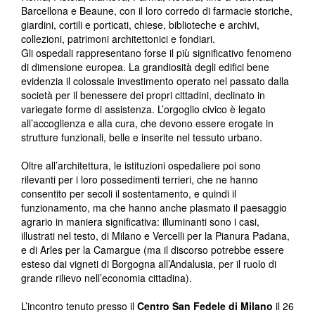
Barcellona e Beaune, con il loro corredo di farmacie storiche,
giardini, cortili e porticati, chiese, biblioteche e archivi,
collezioni, patrimoni architettonici e fondiari.
Gli ospedali rappresentano forse il più significativo fenomeno
di dimensione europea. La grandiosità degli edifici bene
evidenzia il colossale investimento operato nel passato dalla
società per il benessere dei propri cittadini, declinato in
variegate forme di assistenza. L’orgoglio civico è legato
all’accoglienza e alla cura, che devono essere erogate in
strutture funzionali, belle e inserite nel tessuto urbano.
Oltre all’architettura, le istituzioni ospedaliere poi sono
rilevanti per i loro possedimenti terrieri, che ne hanno
consentito per secoli il sostentamento, e quindi il
funzionamento, ma che hanno anche plasmato il paesaggio
agrario in maniera significativa: illuminanti sono i casi,
illustrati nel testo, di Milano e Vercelli per la Pianura Padana,
e di Arles per la Camargue (ma il discorso potrebbe essere
esteso dai vigneti di Borgogna all’Andalusia, per il ruolo di
grande rilievo nell’economia cittadina).
L’incontro tenuto presso il
Centro San Fedele di Milan
o
il 26