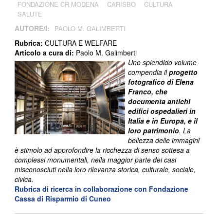
FONDAZIONE CR MODENA
CARISBO
CULTURA
SALUTE
AUTORE/I:
PAOLO M. GALIMBERTI
Rubrica:
CULTURA E WELFARE
Articolo a cura di:
Paolo M. Galimberti
Uno splendido volume
compendia il
progetto
fotografico di Elena
Franco, che
documenta antichi
edifici ospedalieri in
Italia e in Europa, e il
loro patrimonio
. La
bellezza delle immagini
è stimolo ad approfondire la ricchezza di senso sottesa a
complessi monumentali, nella maggior parte dei casi
misconosciuti nella loro rilevanza storica, culturale, sociale,
civica.
Rubrica di ricerca in collaborazione con
Fondazione
Cassa di Risparmio di Cuneo