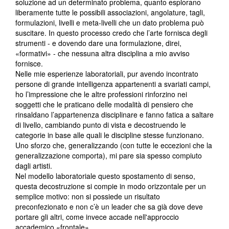
soluzione ad un determinato problema, quanto esplorano
liberamente tutte le possibili associazioni, angolature, tagli,
formulazioni, livelli e meta-livelli che un dato problema può
suscitare. In questo processo credo che l’arte fornisca degli
strumenti - e dovendo dare una formulazione, direi,
«formativi» - che nessuna altra disciplina a mio avviso
fornisce.
Nelle mie esperienze laboratoriali, pur avendo incontrato
persone di grande intelligenza appartenenti a svariati campi,
ho l’impressione che le altre professioni rinforzino nei
soggetti che le praticano delle modalità di pensiero che
rinsaldano l’appartenenza disciplinare e fanno fatica a saltare
di livello, cambiando punto di vista e decostruendo le
categorie in base alle quali le discipline stesse funzionano.
Uno sforzo che, generalizzando (con tutte le eccezioni che la
generalizzazione comporta), mi pare sia spesso compiuto
dagli artisti.
Nel modello laboratoriale questo spostamento di senso,
questa decostruzione si compie in modo orizzontale per un
semplice motivo: non si possiede un risultato
preconfezionato e non c’è un leader che sa già dove deve
portare gli altri, come invece accade nell'approccio
accademico «frontale».