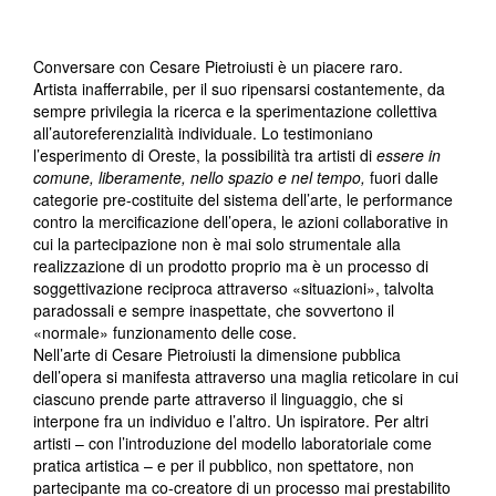
Conversare con Cesare Pietroiusti è un piacere raro.
Artista inafferrabile, per il suo ripensarsi costantemente, da
sempre privilegia la ricerca e la sperimentazione collettiva
all’autoreferenzialità individuale. Lo testimoniano
l’esperimento di Oreste, la possibilità tra artisti di
essere in
comune, liberamente, nello spazio e nel tempo,
fuori dalle
categorie pre-costituite del sistema dell’arte, le performance
contro la mercificazione dell’opera, le azioni collaborative in
cui la partecipazione non è mai solo strumentale alla
realizzazione di un prodotto proprio ma è un processo di
soggettivazione reciproca attraverso «situazioni», talvolta
paradossali e sempre inaspettate, che sovvertono il
«normale» funzionamento delle cose.
Nell’arte di Cesare Pietroiusti la dimensione pubblica
dell’opera si manifesta attraverso una maglia reticolare in cui
ciascuno prende parte attraverso il linguaggio, che si
interpone fra un individuo e l’altro. Un ispiratore. Per altri
artisti – con l’introduzione del modello laboratoriale come
pratica artistica – e per il pubblico, non spettatore, non
partecipante ma co-creatore di un processo mai prestabilito