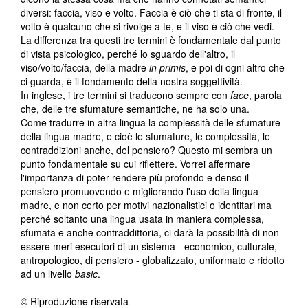
diversi: faccia, viso e volto. Faccia è ciò che ti sta di fronte, il
volto è qualcuno che si rivolge a te, e il viso è ciò che vedi.
La differenza tra questi tre termini è fondamentale dal punto
di vista psicologico, perché lo sguardo dell'altro, il
viso/volto/faccia, della madre
in primis
, e poi di ogni altro che
ci guarda, è il fondamento della nostra soggettività.
In inglese, i tre termini si traducono sempre con
face
, parola
che, delle tre sfumature semantiche, ne ha solo una.
Come tradurre in altra lingua la complessità delle sfumature
della lingua madre, e cioè le sfumature, le complessità, le
contraddizioni anche, del pensiero? Questo mi sembra un
punto fondamentale su cui riflettere. Vorrei affermare
l'importanza di poter rendere più profondo e denso il
pensiero promuovendo e migliorando l'uso della lingua
madre, e non certo per motivi nazionalistici o identitari ma
perché soltanto una lingua usata in maniera complessa,
sfumata e anche contraddittoria, ci darà la possibilità di non
essere meri esecutori di un sistema - economico, culturale,
antropologico, di pensiero - globalizzato, uniformato e ridotto
ad un livello
basic
.
© Riproduzione riservata