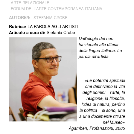
ARTE RELAZIONALE
FORUM DELL'ARTE CONTEMPORANEA ITALIANA
AUTORE/I:
STEFANIA CROBE
Rubrica:
LA PAROLA AGLI ARTISTI
Articolo a cura di:
Stefania Crobe
Dall’elogio del non
funzionale alla difesa
della lingua italiana. La
parola all’artista
«Le potenze spirituali
che definivano la vita
degli uomini – l’arte, la
religione, la filosofia,
l’idea di natura, perfino
la politica – si sono, una
a una docilmente ritirate
nel Museo»
Agamben, Profanazioni, 2005