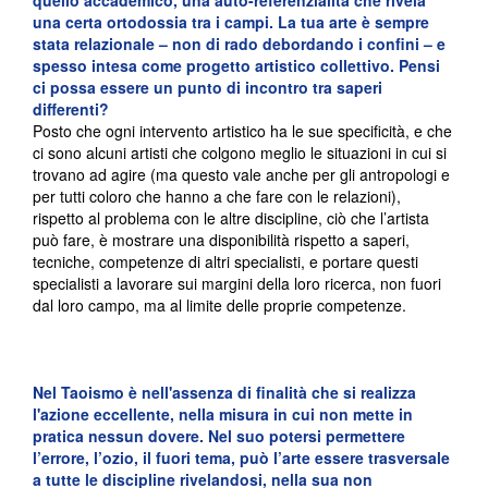
quello accademico, una auto-referenzialità che rivela
una certa ortodossia tra i campi. La tua arte è sempre
stata relazionale – non di rado debordando i confini
–
e
spesso intesa come progetto artistico collettivo. Pensi
ci possa essere un punto di incontro tra saperi
differenti?
Posto che ogni intervento artistico ha le sue specificità, e che
ci sono alcuni artisti che colgono meglio le situazioni in cui si
trovano ad agire (ma questo vale anche per gli antropologi e
per tutti coloro che hanno a che fare con le relazioni),
rispetto al problema con le altre discipline, ciò che l’artista
può fare, è mostrare una disponibilità rispetto a saperi,
tecniche, competenze di altri specialisti, e portare questi
specialisti a lavorare sui margini della loro ricerca, non fuori
dal loro campo, ma al limite delle proprie competenze.
Nel Taoismo è nell'assenza di finalità che si realizza
l'azione eccellente, nella misura in cui non mette in
pratica nessun dovere.
Nel suo potersi permettere
l’errore, l’ozio, il fuori tema, può l’arte
essere trasversale
a tutte le discipline rivelandosi, nella sua non