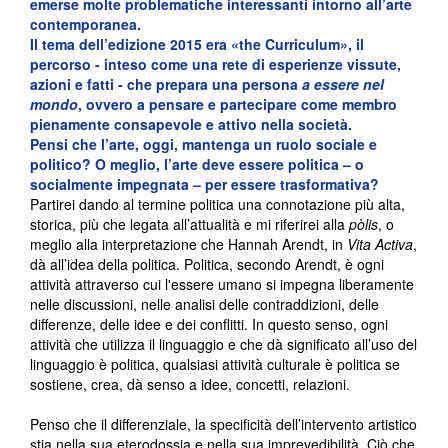
emerse molte problematiche interessanti intorno all’arte
contemporanea.
Il tema dell’edizione 2015 era «the Curriculum», il
percorso - inteso come una rete di esperienze vissute,
azioni e fatti - che prepara una persona
a essere nel
mondo
, ovvero a pensare e partecipare come membro
pienamente consapevole e attivo nella società.
Pensi che l’arte, oggi, mantenga un ruolo sociale e
politico?
O meglio, l’arte deve essere politica – o
socialmente impegnata – per essere trasformativa?
Partirei dando al termine politica una connotazione più alta,
storica, più che legata all’attualità e mi riferirei alla
pòlis
, o
meglio alla interpretazione che Hannah Arendt, in
Vita Activa
,
dà all’idea della politica. Politica, secondo Arendt, è ogni
attività attraverso cui l'essere umano si impegna liberamente
nelle discussioni, nelle analisi delle contraddizioni, delle
differenze, delle idee e dei conflitti. In questo senso, ogni
attività che utilizza il linguaggio e che dà significato all’uso del
linguaggio è politica, qualsiasi attività culturale è politica se
sostiene, crea, dà senso a idee, concetti, relazioni.
Penso che il differenziale, la specificità dell’intervento artistico
stia nella sua eterodossia e nella sua imprevedibilità. Ciò che