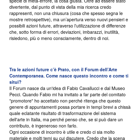
specie di meta-errore, la cosa giusta. Oltre ad essere stato
divertente, dal punto di vista della mia ricerca credo
rappresenti, non una chiusura (cosa che spesso segna le
mostre retrospettive), ma un’apertura verso nuovi pensieri e
possibili azioni future, attraverso l'utilizzazione di differenze
che, sotto forma di errori, deviazioni, imbarazzi, inutilità,
risiedono, più o meno consciamente, dentro di noi.
Tra le azioni future c’è Prato, con il
Forum dell’Arte
Contemporanea
. Come nasce questo incontro e come ti
situi?
Il Forum nasce da un'idea di Fabio Cavallucci e dal Museo
Pecci. Quando Fabio mi ha invitato a far parte del comitato
"promotore" ho accettato non perché ritenga che questo
genere di appuntamenti possa portare in tempi brevi a chissà
quale eclatante risultato di trasformazione del sistema
dell'arte in Italia, ma perché penso che, se si può dare un
contributo, è ingeneroso non farlo.
Ogni occasione di incontro è utile e credo ci sia molto
materiale e molti temi su cui discutere. Credo che la scena