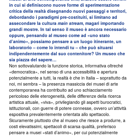
in cui si definiscono nuove forme di sperimentazione
critica della realtà disegnando nuovi paesaggi e territori,
debordando i paradigmi pre-costituiti, si limitano ad
assecondare la cultura
main stream
, magari importando
grandi mostre. In tal senso il museo è ancora necessario
oppure, pensando al museo come ad «uno stato
d’animo», possiamo pensare a un luogo itinerante, un
laboratorio
–
come lo intendi tu – che può situarsi
indipendentemente dal suo contenitore? Un museo che
sia piazza del sapere…
Non sottovalutando la funzione storica, informativa oltreché
«democratica», nel senso di una accessibilità e apertura
potenzialmente a tutti, la realtà è che in Italia – soprattutto da
noi, mi sembra – la presenza massiccia dei musei di arte
contemporanea ha contribuito ad uno schiacciamento
pericoloso delle eterogeneità, delle differenze della ricerca
artistica attuale, «viva», privilegiando gli aspetti burocratici,
istituzionali, con guerre di potere connesse, ovvero un’attività
espositiva prevalentemente orientata allo spettacolo.
Sicuramente piuttosto che al museo che riesce a produrre, a
costi elevatissimi, spettacoli di scarsa qualità, preferisco
pensare a musei «stati d’animo», per cui potenzialmente