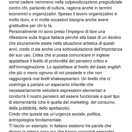
vorrei cadere nemmeno nella colpevolizzazione pregiudiziale
contro chi, parlando di cultura, ragiona anche in termini
economici o organizzativi. Spesso il lavoro organizzativo è
molto duro, e in molte occasioni bisogna anche avere
gratitudine per chi lo fa.
Personalmente mi sono preso l’impegno di fare una
riflessione sulla lingua italiana perché alla base di un declino
che sicuramente esiste nella situazione artistica di questi
anni, credo ci sia anche una sottovalutazione dell’importanza
del suo uso. L’idea che si possa comunicare in inglese
appiattisce il livello di profondità del pensiero critico e
dell’immaginazione. Lo appiattisce al livello del
basic english
che più o meno ognuno di noi possiede e che non
raggiungerà mai livelli shakespeariani. Un livello che ci
costringe a parlare un esperanto infantile che
necessariamente veicolerà espressioni elementari e
condurrà il nostro pensiero ad essere funzionale a quel tipo
di elementarità (che è quella del
marketing
, del consumo,
della pubblicità, dello spettacolo).
Credo che questa sia un’urgenza sociale, politica,
antropologica fondamentale.
Ti faccio un esempio: in italiano esistono tre parole che
dicono la stessa cosa ma che hanno connotati semantici