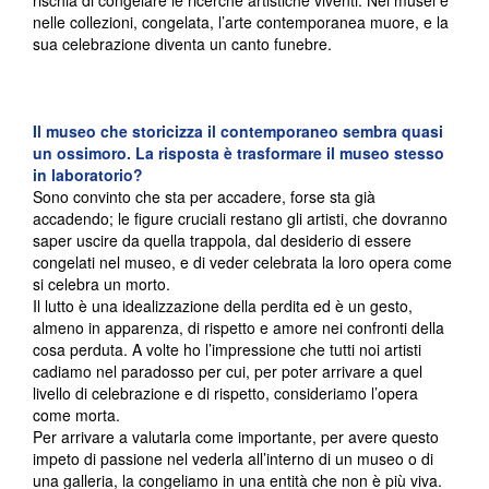
rischia di congelare le ricerche artistiche viventi. Nei musei e
nelle collezioni, congelata, l’arte contemporanea muore, e la
sua celebrazione diventa un canto funebre.
Il museo che storicizza il contemporaneo sembra quasi
un ossimoro. La risposta è trasformare il museo stesso
in laboratorio?
Sono convinto che sta per accadere, forse sta già
accadendo; le figure cruciali restano gli artisti, che dovranno
saper uscire da quella trappola, dal desiderio di essere
congelati nel museo, e di veder celebrata la loro opera come
si celebra un morto.
Il lutto è una idealizzazione della perdita ed è un gesto,
almeno in apparenza, di rispetto e amore nei confronti della
cosa perduta. A volte ho l’impressione che tutti noi artisti
cadiamo nel paradosso per cui, per poter arrivare a quel
livello di celebrazione e di rispetto, consideriamo l’opera
come morta.
Per arrivare a valutarla come importante, per avere questo
impeto di passione nel vederla all’interno di un museo o di
una galleria, la congeliamo in una entità che non è più viva.