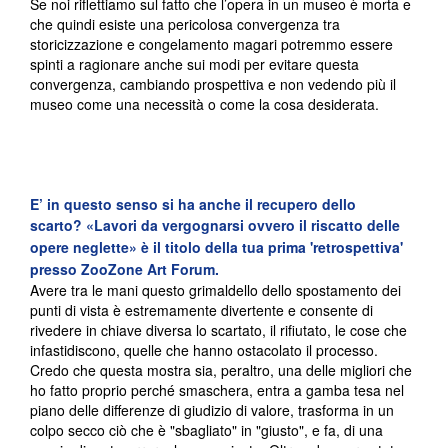
Se noi riflettiamo sul fatto che l’opera in un museo è morta e
che quindi esiste una pericolosa convergenza tra
storicizzazione e congelamento magari potremmo essere
spinti a ragionare anche sui modi per evitare questa
convergenza, cambiando prospettiva e non vedendo più il
museo come una necessità o come la cosa desiderata.
E’ in questo senso si ha anche il recupero dello
scarto?
«Lavori da vergognarsi ovvero il riscatto delle
opere neglette» è il titolo della tua prima 'retrospettiva'
presso ZooZone Art Forum.
Avere tra le mani questo grimaldello dello spostamento dei
punti di vista è estremamente divertente e consente di
rivedere in chiave diversa lo scartato, il rifiutato, le cose che
infastidiscono, quelle che hanno ostacolato il processo.
Credo che questa mostra sia, peraltro, una delle migliori che
ho fatto proprio perché smaschera, entra a gamba tesa nel
piano delle differenze di giudizio di valore, trasforma in un
colpo secco ciò che è "sbagliato" in "giusto", e fa, di una