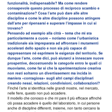
funzionalità, indispensabile?
Ma come rendere
consapevole questo processo di reciproco scambio e
contaminazione? Cosa l’arte può dare alle altre
discipline e come le altre discipline possono attingere
dall’arte per ripensarsi e superare l’impasse in cui si
trovano?
Pensando ad esempio alla città
–
tema che mi sta
particolarmente a cuore
–
notiamo come l’urbanistica
tradizionale sia impreparata ad affrontare i mutamenti
accelerati dello spazio e non sia più capace di
rappresentare né esprimere le esigenze del territorio. Se
dunque l’arte, come dici, può aiutarci a innescare nuove
prospettive, decostruendo le categorie entro le quali ci
muoviamo, come far si che la sperimentazione creativa
non resti soltanto un divertissement ma incida in
maniera «contagiosa» sugli altri campi disciplinari
creando nessi, relazioni, condivisioni, collaborazioni?
Finché l’arte si identifica nelle grandi mostre, nel mercato,
nelle fiere, questo non può accadere.
Il modello che conosco e che mi pare il più efficace affinché
ciò possa accadere è quello del laboratorio, in cui persone
anche di discipline differenti, insieme, non tanto cercano la