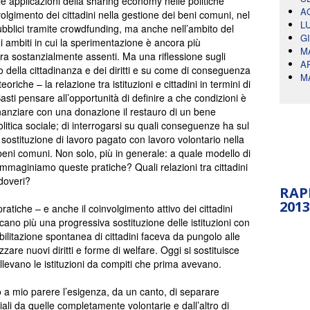
le applicazioni della sharing economy nelle politiche
A
volgimento dei cittadini nella gestione dei beni comuni, nel
L
ubblici tramite crowdfunding, ma anche nell’ambito del
G
di ambiti in cui la sperimentazione è ancora più
M
ora sostanzialmente assenti. Ma una riflessione sugli
A
to della cittadinanza e dei diritti e su come di conseguenza
M
riche – la relazione tra istituzioni e cittadini in termini di
Basti pensare all’opportunità di definire a che condizioni è
 finanziare con una donazione il restauro di un bene
litica sociale; di interrogarsi su quali conseguenze ha sul
sostituzione di lavoro pagato con lavoro volontario nella
eni comuni. Non solo, più in generale: a quale modello di
mmaginiamo queste pratiche? Quali relazioni tra cittadini
 doveri?
RAP
2013
pratiche – e anche il coinvolgimento attivo dei cittadini
cano più una progressiva sostituzione delle istituzioni con
bilitazione spontanea di cittadini faceva da pungolo alle
izzare nuovi diritti e forme di welfare. Oggi si sostituisce
ollevano le istituzioni da compiti che prima avevano.
 a mio parere l’esigenza, da un canto, di separare
li da quelle completamente volontarie e dall’altro di