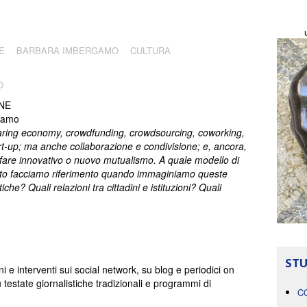
E
BARBARA IMBERGAMO
CULTURA
O
NE
gamo
ring economy, crowdfunding, crowdsourcing, coworking,
rt-up; ma anche collaborazione e condivisione; e, ancora,
fare innovativo o nuovo mutualismo. A quale modello di
to facciamo riferimento quando immaginiamo queste
tiche? Quali relazioni tra cittadini e istituzioni? Quali
STU
ni e interventi sui social network, su blog e periodici on
testate giornalistiche tradizionali e programmi di
C