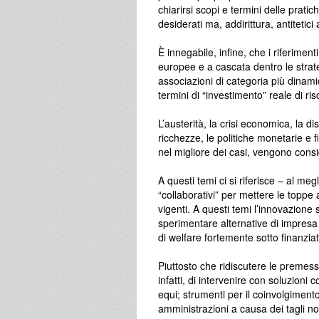
chiarirsi scopi e termini delle prati
desiderati ma, addirittura, antitetici a
È innegabile, infine, che i riferiment
europee e a cascata dentro le strategi
associazioni di categoria più dinami
termini di “investimento” reale di ri
L’austerità, la crisi economica, la d
ricchezze, le politiche monetarie e 
nel migliore dei casi, vengono conside
A questi temi ci si riferisce – al m
“collaborativi” per mettere le toppe 
vigenti. A questi temi l’innovazion
sperimentare alternative di impresa
di welfare fortemente sotto finanziat
Piuttosto che ridiscutere le premes
infatti, di intervenire con soluzioni
equi; strumenti per il coinvolgimento
amministrazioni a causa dei tagli no