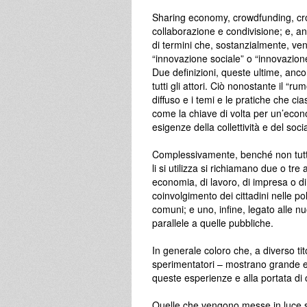
Sharing economy, crowdfunding, cr
collaborazione e condivisione; e, a
di termini che, sostanzialmente, ven
“innovazione sociale” o “innovazione
Due definizioni, queste ultime, anc
tutti gli attori. Ciò nonostante il “
diffuso e i temi e le pratiche che c
come la chiave di volta per un’econ
esigenze della collettività e del soci
Complessivamente, benché non tutti i
li si utilizza si richiamano due o tre
economia, di lavoro, di impresa o di
coinvolgimento dei cittadini nelle po
comuni; e uno, infine, legato alle n
parallele a quelle pubbliche.
In generale coloro che, a diverso ti
sperimentatori – mostrano grande e
queste esperienze e alla portata d
Quelle che vengono messe in luce son