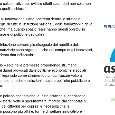
che collaborative per evitare effetti secondari non solo non
 quelli dichiarati.
i all’innovazione siano ricorrenti dentro le strategie
e di tutte le istituzioni nazionali, delle fondazioni e delle
ELENC
che; ma quanto spazio reale hanno questi obiettivi in
sorse e di politiche dedicate?
istribuzione sempre più diseguale dei redditi e delle
finanziarie sono argomenti che nel campo degli innovatori,
rati dati indiscutibili.
eglio – solo nelle premesse proponendo strumenti
ai danni provocati dalle politiche economiche e sociali
e si lega solo come strumento
non conflittuale
volto a
 o economiche e soluzioni nuove a politiche pubbliche e
e.
se politico-economiche, queste pratiche suggeriscono,
 collaterali volte a sperimentare imprese dai connotati più
 dei cittadini per coprire le necessità che le
n possono più offrire; forme di welfare innovativo e