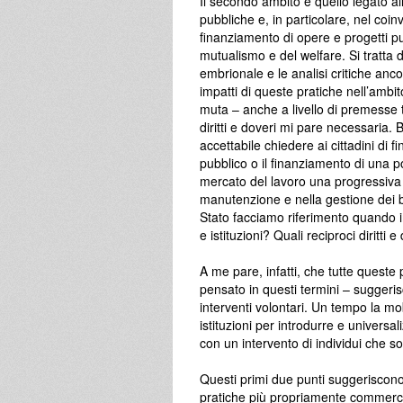
Il secondo ambito è quello legato al
pubbliche e, in particolare, nel coin
finanziamento di opere e progetti p
mutualismo e del welfare. Si tratta 
embrionale e le analisi critiche anc
impatti di queste pratiche nell’ambi
muta – anche a livello di premesse teo
diritti e doveri mi pare necessaria. 
accettabile chiedere ai cittadini di
pubblico o il finanziamento di una po
mercato del lavoro una progressiva 
manutenzione e nella gestione dei b
Stato facciamo riferimento quando i
e istituzioni? Quali reciproci diritti e
A me pare, infatti, che tutte queste 
pensato in questi termini – suggeris
interventi volontari. Un tempo la mo
istituzioni per introdurre e universal
con un intervento di individui che s
Questi primi due punti suggeriscono
pratiche più propriamente commercia