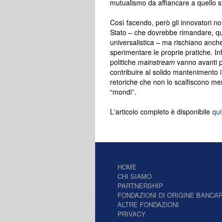
mutualismo da affiancare a quello st
Così facendo, però gli innovatori no
Stato – che dovrebbe rimandare, que
universalistica – ma rischiano anche
sperimentare le proprie pratiche. In
politiche
mainstream
vanno avanti pe
contribuire al solido mantenimento i
retoriche che non lo scalfiscono me
“mondi”.
L'articolo completo è disponibile
qui
HOME
CHI SIAMO
PARTNERSHIP
FONDAZIONI DI ORIGINE BANCAR
ALTRE FONDAZIONI
PRIVACY