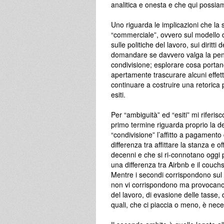
analitica e onesta e che qui possi
Uno riguarda le implicazioni che la
“commerciale”, ovvero sul modello di 
sulle politiche del lavoro, sui diritti
domandare se davvero valga la pena
condivisione; esplorare cosa porta
apertamente trascurare alcuni effet
continuare a costruire una retorica p
esiti.
Per “ambiguità” ed “esiti” mi riferisc
primo termine riguarda proprio la d
“condivisione” l’affitto a pagamento
differenza tra affittare la stanza e o
decenni e che si ri-connotano oggi 
una differenza tra Airbnb e il couch
Mentre i secondi corrispondono sul 
non vi corrispondono ma provocano u
del lavoro, di evasione delle tasse,
quali, che ci piaccia o meno, è nec