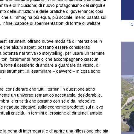
inanza e di inclusione; di nuovo protagonismo dei singoli e
nto delle istituzioni e delle pratiche di governance; così
che si immagina più equa, più sociale, meno basata sul
, infine, capace di sperimentazioni di forme di welfare
C
esti strumenti offrano nuove modalità di interazione in
e e che alcuni aspetti possano essere considerati
a potenza narrativa (o storytelling, per usare un termine
i toni fortemente retorici che accompagnano ciascun
a forte il desiderio di andare a guardare da vicino, di
iversi strumenti, di esaminare – davvero – in cosa sono
.
l considerare che tutti i termini in questione sono
ente un universo semantico accettabile, desiderabile,
bra le criticità che portano con sé e da indebolire
lle ricadute effettive, sulle economie prodotte, sul rilievo
ali criticità, in termini di erosione di diritti nell’ambito
 la pena di interrogarsi e di aprire una riflessione che sia