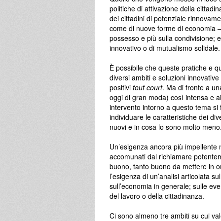
politiche di attivazione della cittad
dei cittadini di potenziale rinnovame
come di nuove forme di economia – 
possesso e più sulla condivisione; e
innovativo o di mutualismo solidale.
È possibile che queste pratiche e qu
diversi ambiti e soluzioni innovativ
positivi
tout court
. Ma di fronte a un
oggi di gran moda) così intensa e a
intervento intorno a questo tema si f
individuare le caratteristiche dei d
nuovi e in cosa lo sono molto meno
Un’esigenza ancora più impellente ne
accomunati dal richiamare potentem
buono, tanto buono da mettere in om
l’esigenza di un’analisi articolata su
sull’economia in generale; sulle eventu
del lavoro o della cittadinanza.
Ci sono almeno tre ambiti su cui vale