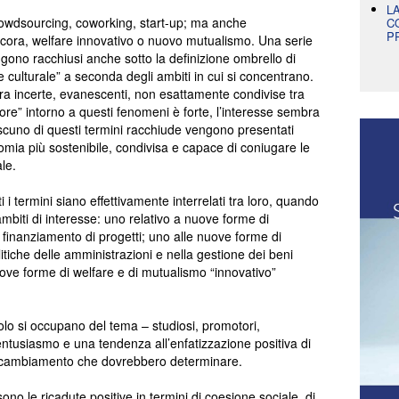
L
owdsourcing, coworking, start-up; ma anche
C
P
ncora, welfare innovativo o nuovo mutualismo. Una serie
gono racchiusi anche sotto la definizione ombrello di
 culturale” a seconda degli ambiti in cui si concentrano.
ora incerte, evanescenti, non esattamente condivise tra
rumore” intorno a questi fenomeni è forte, l’interesse sembra
iascuno di questi termini racchiude vengono presentati
omia più sostenibile, condivisa e capace di coniugare le
ale.
 termini siano effettivamente interrelati tra loro, quando
 ambiti di interesse: uno relativo a nuove forme di
 finanziamento di progetti; uno alle nuove forme di
litiche delle amministrazioni e nella gestione dei beni
uove forme di welfare e di mutualismo “innovativo”
tolo si occupano del tema – studiosi, promotori,
ntusiasmo e una tendenza all’enfatizzazione positiva di
i cambiamento che dovrebbero determinare.
o le ricadute positive in termini di coesione sociale, di