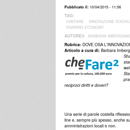
Pubblicato il:
10/04/2015 - 11:56
TAG:
CHEFARE
INNOVAZIONE SOCIAL
SHARING ECONOMY
AUTORE/I:
BARBARA IMBERGAM
Rubrica:
DOVE OSA L'INNOVAZIO
Articolo a cura di:
Barbara Imber
Sha
sta
wel
Sta
pra
reciproci diritti e doveri?
Una serie di parole costella riflessio
line e, sempre più spesso, anche su 
amministrazioni locali e non.