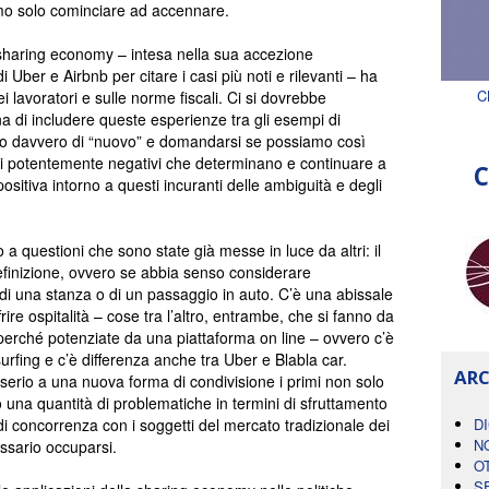
amo solo cominciare ad accennare.
 sharing economy – intesa nella sua accezione
Uber e Airbnb per citare i casi più noti e rilevanti – ha
C
 dei lavoratori e sulle norme fiscali. Ci si dovrebbe
 di includere queste esperienze tra gli esempi di
no davvero di “nuovo” e domandarsi se possiamo così
ti potentemente negativi che determinano e continuare a
C
ositiva intorno a questi incuranti delle ambiguità e degli
o a questioni che sono state già messe in luce da altri: il
efinizione, ovvero se abbia senso considerare
 di una stanza o di un passaggio in auto. C’è una abissale
ffrire ospitalità – cose tra l’altro, entrambe, che si fanno da
perché potenziate da una piattaforma on line – ovvero c’è
surfing e c’è differenza anche tra Uber e Blabla car.
ARC
serio a una nuova forma di condivisione i primi non solo
na quantità di problematiche in termini di sfruttamento
 di concorrenza con i soggetti del mercato tradizionale dei
D
N
essario occuparsi.
O
S