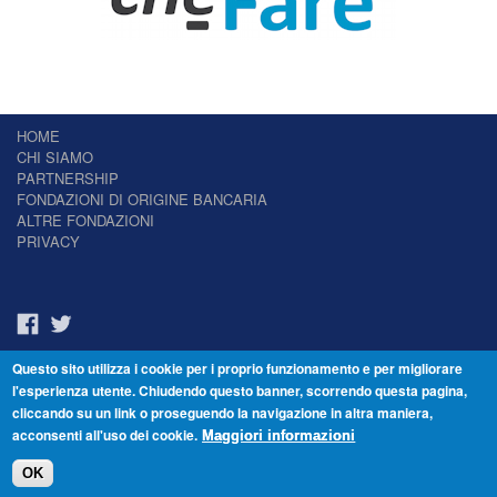
HOME
CHI SIAMO
PARTNERSHIP
FONDAZIONI DI ORIGINE BANCARIA
ALTRE FONDAZIONI
PRIVACY
Questo sito utilizza i cookie per i proprio funzionamento e per migliorare
Il Giornale delle Fondazioni - Periodico telematico
l'esperienza utente. Chiudendo questo banner, scorrendo questa pagina,
Reg. Tribunale n.7 del 22/07/2014 – ISSN 2421-2466
cliccando su un link o proseguendo la navigazione in altra maniera,
© Fondazione Venezia 2000 - Dorsoduro 3488/U - 30123 Venezia - Italia -
acconsenti all'uso dei cookie.
C.F. 94046390277
Maggiori informazioni
OK