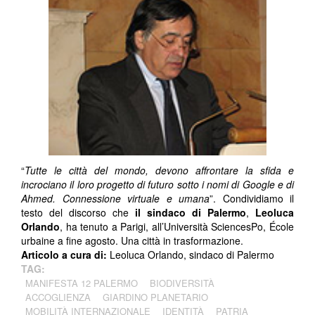
“
Tutte le città del mondo, devono affrontare la sfida e
incrociano il loro progetto di futuro sotto i nomi di Google e di
Ahmed. Connessione virtuale e umana
”. Condividiamo il
testo del discorso che
il sindaco di Palermo
,
Leoluca
Orlando
, ha tenuto a Parigi, all’Università SciencesPo, École
urbaine a fine agosto. Una città in trasformazione.
Articolo a cura di:
Leoluca Orlando, sindaco di Palermo
TAG:
MANIFESTA 12 PALERMO
BIODIVERSITÀ
ACCOGLIENZA
GIARDINO PLANETARIO
MOBILITÀ INTERNAZIONALE
IDENTITÀ
PATRIA