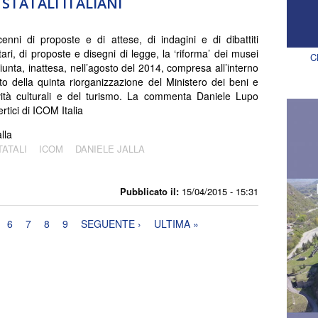
STATALI ITALIANI
nni di proposte e di attese, di indagini e di dibattiti
ari, di proposte e disegni di legge, la ‘riforma’ dei musei
C
giunta, inattesa, nell’agosto del 2014, compresa all’interno
to della quinta riorganizzazione del Ministero dei beni e
ività culturali e del turismo. La commenta Daniele Lupo
ertici di ICOM Italia
lla
ATALI
ICOM
DANIELE JALLA
Pubblicato il:
15/04/2015 - 15:31
6
7
8
9
SEGUENTE ›
ULTIMA »