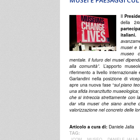
MUSEI E PAESAGGI CU
Il
Preside
della 2
partecip
italiani.
L
avanzame
musei e t
museo co
mentale. il futuro dei musei dipenda
alla comunità”.
L’apporto museol
riferimento a livello internazionale 
Garlandini nella posizione di vi
apre una nuova fase “
sul piano teo
una sfida innanzitutto museologica;
che si intreccia strettamente con 
dar vita musei che siano anche cen
valorizzazione nel concreto delle loro
Articolo a cura di:
Daniele Jalla
TAG:
ICOM
MUSEO
DANIELE JALLA