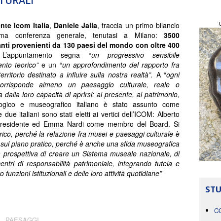
LTURALI
nte Icom Italia
,
Daniele Jalla
, traccia un primo bilancio
4ma conferenza generale, tenutasi a Milano:
3500
anti provenienti da 130 paesi del mondo con oltre 400
’appuntamento segna “
un progressivo sensibile
nto teorico”
e un “
un approfondimento del rapporto fra
erritorio destinato a influire sulla nostra realtà”.
A “
ogni
rrisponde almeno un paesaggio culturale, reale o
 dalla loro capacità di aprirsi: al presente, al patrimonio,
ogico e museografico italiano è stato assunto come
e due italiani sono stati eletti ai vertici dell’ICOM: Alberto
cepresidente ed Emma Nardi come membro del Board. Si
rico, perché la relazione fra musei e paesaggi culturale è
 sul piano pratico, perché è anche una sfida museografica
la prospettiva di creare un Sistema museale nazionale, di
tri di responsabilità patrimoniale, integrando tutela e
 funzioni istituzionali e delle loro attività quotidiane”
STU
C
PAESAGGI