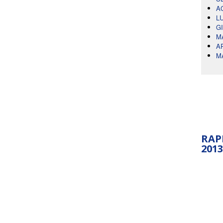
A
L
G
M
A
M
RAP
2013