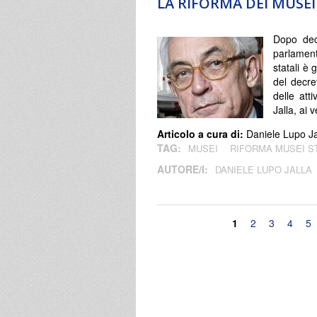
LA RIFORMA DEI MUSEI 
Dopo dece
parlament
statali è 
del decre
delle att
Jalla, ai v
Articolo a cura di:
Daniele Lupo Ja
TAG:
MUSEI
RIFORMA MUSEI ST
AUTORE/I:
DANIELE LUPO JALLA
Pagine
1
2
3
4
5