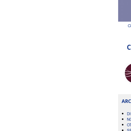
C
C
ARC
D
N
O
S