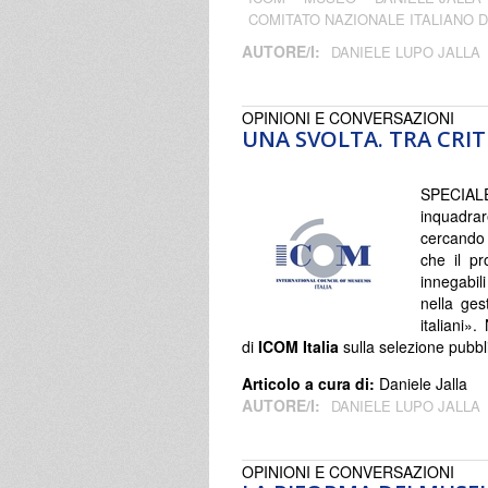
COMITATO NAZIONALE ITALIANO D
AUTORE/I:
DANIELE LUPO JALLA
OPINIONI E CONVERSAZIONI
UNA SVOLTA. TRA CRIT
SPECIALE
inquadra
cercando 
che il p
innegabil
nella ges
italiani»
di
ICOM Italia
sulla selezione pubbli
Articolo a cura di:
Daniele Jalla
AUTORE/I:
DANIELE LUPO JALLA
OPINIONI E CONVERSAZIONI