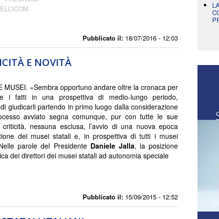
L
ELL’ICOM
C
P
Pubblicato il:
18/07/2016 - 12:03
ICITÀ E NOVITÀ
 MUSEI. «Sembra opportuno andare oltre la cronaca per
re i fatti in una prospettiva di medio-lungo periodo,
di giudicarli partendo in primo luogo dalla considerazione
rocesso avviato segna comunque, pur con tutte le sue
i criticità, nessuna esclusa, l’avvio di una nuova epoca
tione dei musei statali e, in prospettiva di tutti i musei
. Nelle parole del Presidente
Daniele Jalla
, la posizione
ca dei direttori dei musei statali ad autonomia speciale
Pubblicato il:
15/09/2015 - 12:52