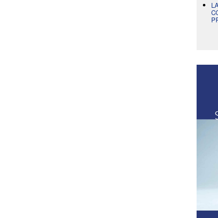
L
C
P