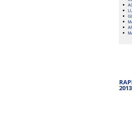
A
L
G
M
A
M
RAP
2013