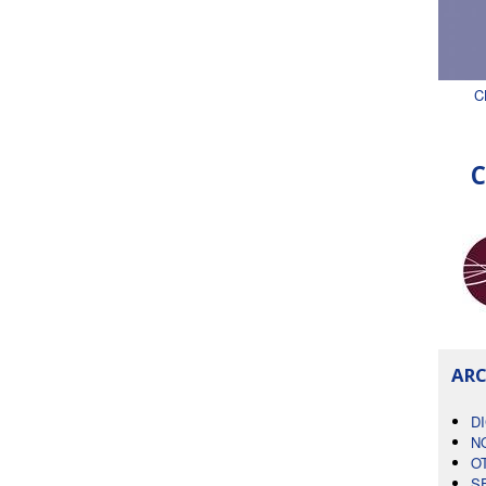
C
C
ARC
D
N
O
S