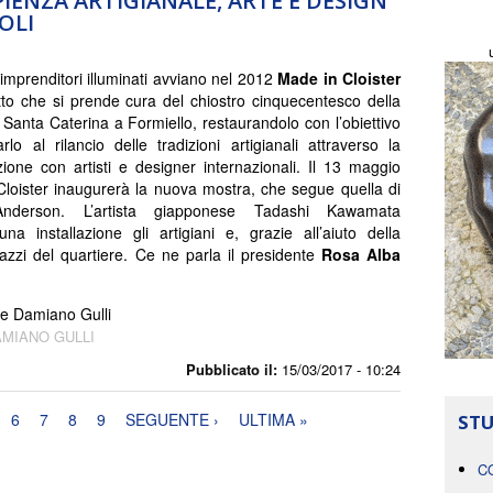
PIENZA ARTIGIANALE, ARTE E DESIGN
OLI
 imprenditori illuminati avviano nel 2012
Made in Cloister
to che si prende cura del chiostro cinquecentesco della
 Santa Caterina a Formiello, restaurandolo con l’obiettivo
arlo al rilancio delle tradizioni artigianali attraverso la
zione con artisti e designer internazionali. Il 13 maggio
loister inaugurerà la nuova mostra, che segue quella di
Anderson. L’artista giapponese Tadashi Kawamata
a installazione gli artigiani e, grazie all’aiuto della
azzi del quartiere. Ce ne parla il presidente
Rosa Alba
 e Damiano Gulli
AMIANO GULLI
Pubblicato il:
15/03/2017 - 10:24
6
7
8
9
SEGUENTE ›
ULTIMA »
STU
C