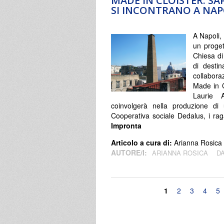
MADE IN CLOISTER: SA
SI INCONTRANO A NAP
A Napoli,
un proget
Chiesa di
di destin
collabora
Made in C
Laurie 
coinvolgerà nella produzione di un
Cooperativa sociale Dedalus, i rag
Impronta
Articolo a cura di:
Arianna Rosica
AUTORE/I:
ARIANNA ROSICA
D
Pagine
1
2
3
4
5