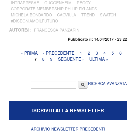
INTRAPRESAE
GUGGENHEIM
PEGGY
CORPORATE MEMBERSHIP PHILIP RYLANDS
MICHELA BONDARDO
CAOVILLA
TREND
SWATCH
#DISEGNIAMOILFUTURO
AUTORE/I:
FRANCESCA PANZARIN
Pubblicato il:
14/04/2017 - 23:22
Pagine
« PRIMA
‹ PRECEDENTE
1
2
3
4
5
6
7
8
9
SEGUENTE ›
ULTIMA »
Form di ricerca
Cerca
RICERCA AVANZATA
ISCRIVITI ALLA NEWSLETTER
ARCHIVIO NEWSLETTER PRECEDENTI