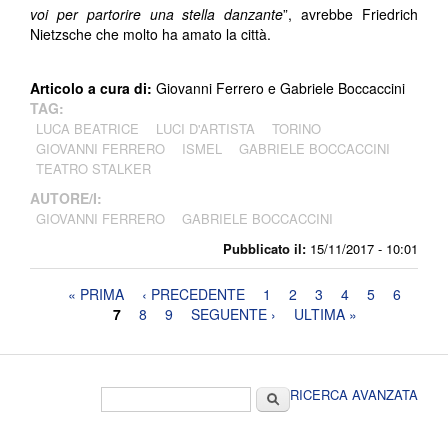
voi per partorire una stella danzante
”, avrebbe Friedrich
Nietzsche che molto ha amato la città.
Articolo a cura di:
Giovanni Ferrero e Gabriele Boccaccini
TAG:
LUCA BEATRICE
LUCI D'ARTISTA
TORINO
GIOVANNI FERRERO
ISMEL
GABRIELE BOCCACCINI
TEATRO STALKER
AUTORE/I:
GIOVANNI FERRERO
GABRIELE BOCCACCINI
Pubblicato il:
15/11/2017 - 10:01
Pagine
« PRIMA
‹ PRECEDENTE
1
2
3
4
5
6
7
8
9
SEGUENTE ›
ULTIMA »
Form di ricerca
Cerca
RICERCA AVANZATA