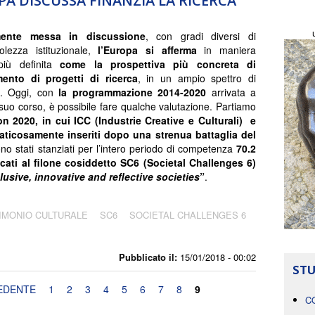
PA DISCUSSA FINANZIA LA RICERCA
amente messa in discussione
, con gradi diversi di
olezza istituzionale,
l’Europa si afferma
in maniera
iù definita
come la prospettiva più concreta di
mento di progetti di ricerca
, in un ampio spettro di
e. Oggi, con
la programmazione 2014-2020
arrivata a
suo corso, è possibile fare qualche valutazione. Partiamo
on 2020, in cui ICC (Industrie Creative e Culturali) e
faticosamente inseriti dopo una strenua battaglia del
ono stati stanziati per l’intero periodo di competenza
70.2
dicati al filone cosiddetto SC6 (Societal Challenges 6)
usive, innovative and reflective societies
”
.
IMONIO CULTURALE
SC6
SOCIETAL CHALLENGES 6
Pubblicato il:
15/01/2018 - 00:02
STU
EDENTE
1
2
3
4
5
6
7
8
9
C