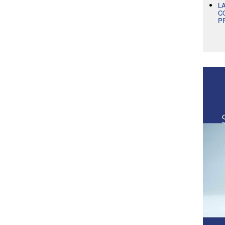
L
C
P