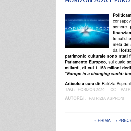
HORIZON 2020. L’EURO
Politic
consapev
sempre p
finanzia
tematich
metà del 
da
Horiz
patrimonio culturale sono stati 
Parlamento Europeo
, sul quale s
miliardi, di cui 1.158 milioni de
“
Europe in a changing world: incl
Articolo a cura di:
Patrizia Asproni
TAG:
HORIZON 2020
ICC
PATR
AUTORE/I:
PATRIZIA ASPRONI
Pagine
« PRIMA
‹ PREC