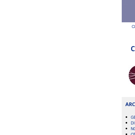
C
C
ARC
G
D
N
O