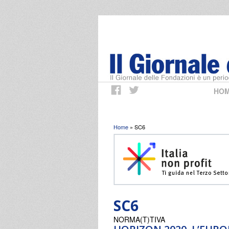
HO
Tu sei qui
Home
» SC6
SC6
NORMA(T)TIVA