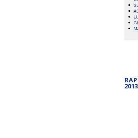
S
A
L
G
M
RAP
2013