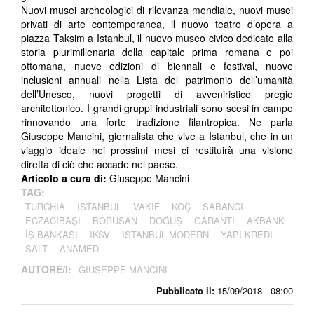
Nuovi musei archeologici di rilevanza mondiale, nuovi musei
privati di arte contemporanea, il nuovo teatro d’opera a
piazza Taksim a Istanbul, il nuovo museo civico dedicato alla
storia plurimillenaria della capitale prima romana e poi
ottomana, nuove edizioni di biennali e festival, nuove
inclusioni annuali nella Lista del patrimonio dell’umanità
dell’Unesco, nuovi progetti di avveniristico pregio
architettonico. I grandi gruppi industriali sono scesi in campo
rinnovando una forte tradizione filantropica. Ne parla
Giuseppe Mancini, giornalista che vive a Istanbul, che in un
viaggio ideale nei prossimi mesi ci restituirà una visione
diretta di ciò che accade nel paese.
Articolo a cura di:
Giuseppe Mancini
TAG:
TURCHIA
ISTANBUL
VAKIF
KOÇ
SABANCI
ECZACIBAŞI
BORUSAN
DOĞUŞ
GARANTI
AKBANK
İŞ BANKASI
IKSV
ISTANBUL MODERN
YAPI KREDI
SALT
ANAMED
AUTORE/I:
GIUSEPPE MANCINI
Pubblicato il:
15/09/2018 - 08:00