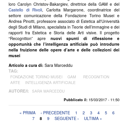
loro Carolyn Christov-Bakargiev, direttrice della GAM e del
Castello di Rivoli
, Carlotta Margarone, coordinatrice del
settore comunicazione della Fondazione Torino Musei e
Andrea Pinotti, professore associato di Estetica all'Università
degli Studi di Milano, specialista in Teorie dell’immagine e dei
rapporti fra Estetica e Storia delle Arti visive. Il progetto
“Recognition” apre
nuovi spunti di riflessione e
opportunità che l’intelligenza artificiale può introdurre
nella fruizione delle opere d’arte e delle collezioni dei
musei
Articolo a cura di:
Sara Marceddu
TAG:
FONDAZIONE TORINO MUSEI
GAM
RECOGNITION
ARTE
INTELLIGENZA ARTIFICIALE
AUTORE/I:
SARA MARCEDDU
Pubblicato il:
15/03/2017 - 11:50
Pagine
« PRIMA
‹ PRECEDENTE
1
2
3
4
5
6
7
8
9
SEGUENTE ›
ULTIMA »