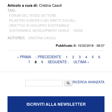
Articolo a cura di:
Cristina Casoli
TAG:
FORUM DEL TERZO SETTORE
PILASTRO EUROPEO DEI DIRITTI SOCIALI
OBIETTIVI DI SVILUPPO SOSTENIBILE
SUSTAINABLE DEVELOPMENT GOALS
SDGS
AUTORE/I:
CRISTINA CASOLI
Pubblicato il:
15/02/2018 - 08:07
Pagine
« PRIMA
‹ PRECEDENTE
1
2
3
4
5
6
7
8
9
SEGUENTE ›
ULTIMA »
Form di ricerca
Cerca
RICERCA AVANZATA
ISCRIVITI ALLA NEWSLETTER