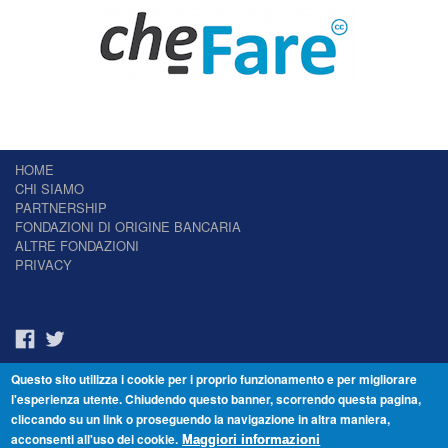
HOME
CHI SIAMO
PARTNERSHIP
FONDAZIONI DI ORIGINE BANCARIA
ALTRE FONDAZIONI
PRIVACY
Questo sito utilizza i cookie per i proprio funzionamento e per migliorare
Il Giornale delle Fondazioni - Periodico telematico
l'esperienza utente. Chiudendo questo banner, scorrendo questa pagina,
Reg. Tribunale n.7 del 22/07/2014 – ISSN 2421-2466
cliccando su un link o proseguendo la navigazione in altra maniera,
© Fondazione Venezia 2000 - Dorsoduro 3488/U - 30123 Venezia - Italia -
acconsenti all'uso dei cookie.
C.F. 94046390277
Maggiori informazioni