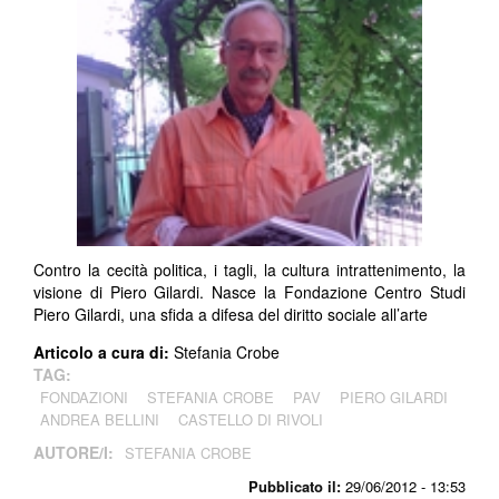
Contro la cecità politica, i tagli, la cultura intrattenimento, la
visione di Piero Gilardi. Nasce la Fondazione Centro Studi
Piero Gilardi, una sfida a difesa del diritto sociale all’arte
Articolo a cura di:
Stefania Crobe
TAG:
FONDAZIONI
STEFANIA CROBE
PAV
PIERO GILARDI
ANDREA BELLINI
CASTELLO DI RIVOLI
AUTORE/I:
STEFANIA CROBE
Pubblicato il:
29/06/2012 - 13:53