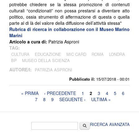
potrebbe chiedere se la stessa promozione di contenuti
culturali “condizionati” non possa prestarsi a diventare atto
politico, ossia strumento di affermazione di questa o quella
parte al di là del valore della diffusione dell’attività stessa"
Rubrica di ricerca in collaborazione con il Museo Marino
Marini
Articolo a cura di:
Patrizia Asproni
TAG:
CULTURA
EDUCAZIONE
MIC CARD
ROMA
LONDRA
BP
MUSEO DELLA SCIENZA
AUTORE/I:
PATRIZIA ASPRONI
Pubblicato il:
15/07/2018 - 00:01
Pagine
« PRIMA
‹ PRECEDENTE
1
2
3
4
5
6
7
8
9
SEGUENTE ›
ULTIMA »
Form di ricerca
Cerca
RICERCA AVANZATA