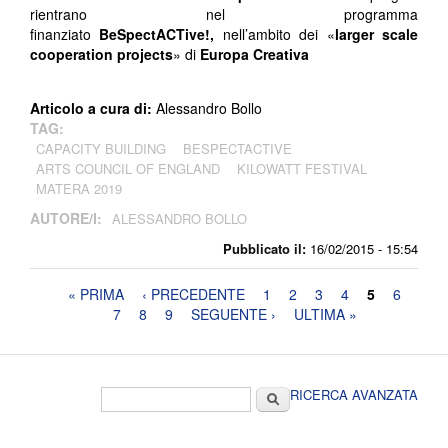
rientrano nel programma
finanziato
BeSpectACTive!,
nell’ambito dei «
larger scale
cooperation projects
» di
Europa Creativa
Articolo a cura di:
Alessandro Bollo
TAG:
CAPACITY BUILDING
BESPECTACTIVE
ARTS COUNCIL OF ENGLAND
KILOWATT FESTIVAL
MATERA 2019
AUTORE/I:
ALESSANDRO BOLLO
Pubblicato il:
16/02/2015 - 15:54
Pagine
« PRIMA
‹ PRECEDENTE
1
2
3
4
5
6
7
8
9
SEGUENTE ›
ULTIMA »
Form di ricerca
Cerca
RICERCA AVANZATA