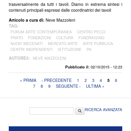
trasversalmente da tutti i tavoli. Diamo in estrema sintesi i
contenuti principali espressi dalle coordinatrici dei tavoli
Articolo a cura di:
Neve Mazzoleni
TAG:
FORUM ARTE CONTEMPORANEA
CENTRO PECCI
PRATO
FONDAZIONI
CULTURA
FUNDRAISING
NUOVI MECENATI
MERCATO ARTE
ARTE PUBBLICA
CENTRI INDIPENDENTI
ISTITUZIONE
PA
AUTORE/I:
NEVE MAZZOLENI
Pubblicato il:
02/10/2015 - 12:23
Pagine
« PRIMA
‹ PRECEDENTE
1
2
3
4
5
6
7
8
9
SEGUENTE ›
ULTIMA »
Form di ricerca
Cerca
RICERCA AVANZATA