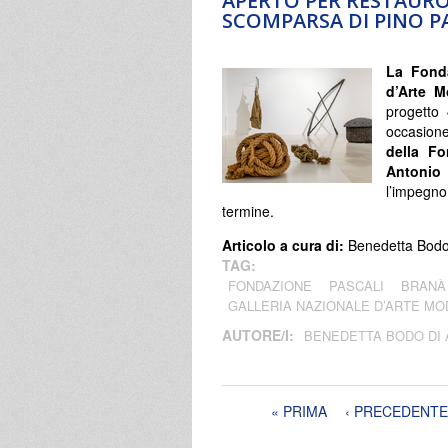
APERTO PER RESTAURO
SCOMPARSA DI PINO P
La Fonda
d’Arte 
progetto 
occasione
della F
Antonio 
l’impegno
termine.
Articolo a cura di:
Benedetta Bodo 
TAG:
FONDAZIONE
PASCALI
BRANÀ
GALLERIA NAZIONALE D’ARTE M
AUTORE/I:
BENEDETTA BODO DI
Pagine
« PRIMA
‹ PRECEDENTE