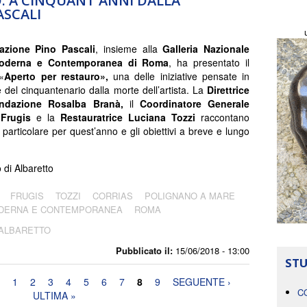
. A CINQUANT'ANNI DALLA
ASCALI
zione Pino Pascali
, insieme alla
Galleria Nazionale
Moderna e Contemporanea di Roma
, ha presentato il
«
Aperto per restauro»,
una delle iniziative pensate in
 del cinquantenario dalla morte dell’artista. La
Direttrice
ondazione Rosalba Branà,
il
Coordinatore Generale
Frugis
e la
Restauratrice Luciana Tozzi
raccontano
 particolare per quest’anno e gli obiettivi a breve e lungo
di Albaretto
FRUGIS
TOZZI
CORRIAS
POLIGNANO A MARE
ODERNA E CONTEMPORANEA
ROMA
 ALBARETTO
Pubblicato il:
15/06/2018 - 13:00
STU
1
2
3
4
5
6
7
8
9
SEGUENTE ›
C
ULTIMA »