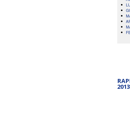
L
G
M
A
M
F
RAP
2013