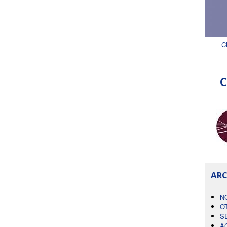
C
C
ARC
N
O
S
A