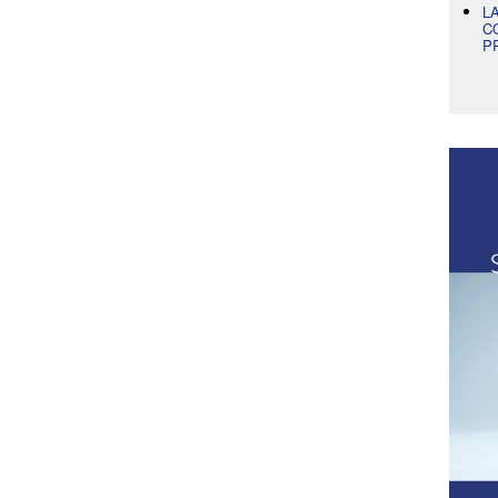
L
C
P