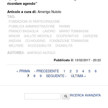
ricordare agendo”
Articolo a cura di:
Amerigo Nutolo
TAG:
FONDAZIONI DI PARTECIPAZIONE
PUBBLICA AMMINISTRAZIONE
PARMA
FRANCO BASAGLIA
LAVORO
MARIO TOMMASINI
MINORI
SALUTE MENTALE
COOPERATIVE
CARCERE
ANZIANI
CO-HOUSING
FONDAZIONE TOMMASINI
WELFARE
ACCESSIBILITÀ
DISABILITÀ
AUTORE/I:
AMERIGO NUTOLO
Pubblicato il:
13/02/2017 - 20:23
Pagine
« PRIMA
‹ PRECEDENTE
1
2
3
4
5
6
7
8
9
SEGUENTE ›
ULTIMA »
Form di ricerca
Cerca
RICERCA AVANZATA