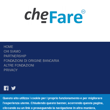
HOME
CHI SIAMO
PARTNERSHIP
FONDAZIONI DI ORIGINE BANCARIA
ALTRE FONDAZIONI
PRIVACY
Questo sito utilizza i cookie per i proprio funzionamento e per migliorare
Il Giornale delle Fondazioni - Periodico telematico
l'esperienza utente. Chiudendo questo banner, scorrendo questa pagina,
Reg. Tribunale n.7 del 22/07/2014 – ISSN 2421-2466
cliccando su un link o proseguendo la navigazione in altra maniera,
© Fondazione Venezia 2000 - Dorsoduro 3488/U - 30123 Venezia - Italia -