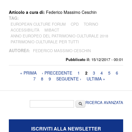
Articolo a cura di:
Federico Massimo Ceschin
TAG:
EUROPEAN CULTURE FORUM
CPD
TORINO
ACCESSIBILITÀ
MIBACT
ANNO EUROPEO DEL PATRIMONIO CULTURALE 2018
PATRIMONIO CULTURALE PER TUTTI
AUTORE/I:
FEDERICO MASSIMO CESCHIN
Pubblicato il:
15/12/2017 - 00:01
Pagine
« PRIMA
‹ PRECEDENTE
1
2
3
4
5
6
7
8
9
SEGUENTE ›
ULTIMA »
Form di ricerca
Cerca
RICERCA AVANZATA
ISCRIVITI ALLA NEWSLETTER